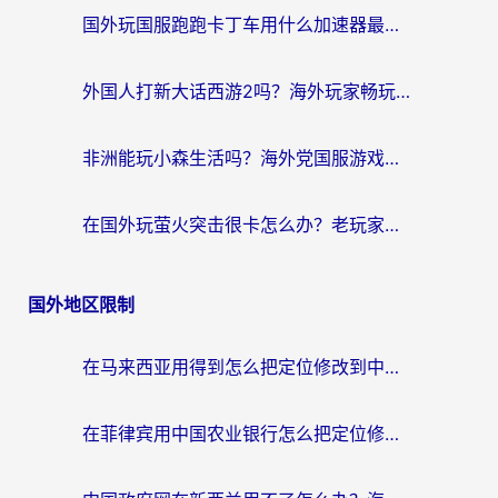
国外玩国服跑跑卡丁车用什么加速器最好？2026真实玩家亲测避坑指南
外国人打新大话西游2吗？海外玩家畅玩国服游戏的终极加速器指南
非洲能玩小森生活吗？海外党国服游戏加速器终极指南（附阿根廷CF手游帕斯卡契约解决方案）
在国外玩萤火突击很卡怎么办？老玩家亲测有效的加速器选择指南
国外地区限制
在马来西亚用得到怎么把定位修改到中国国内？留学生亲测有效的追剧看片攻略
在菲律宾用中国农业银行怎么把定位修改到中国国内？海外华人必看的数字生活解决方案