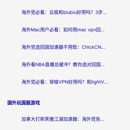
航
海外党必看：云极和biubiu好用吗？3步选对回国加速器，无缝刷国内剧玩手游
海外Mac用户必看：如何用mac vpn回国实现无缝刷国内剧玩国服？
海外党选回国加速器不用愁：ChickCN和SpeedCN好用吗？实测对比+避坑指南
海外看NBA直播总缓冲？教你选对回国加速器，无缝看球还能刷国内剧
海外党必看：穿梭VPN好用吗？和lightVPN对比哪个回国效果更好？附真实体验与选择指南
国外玩国服游戏
加拿大打新笑傲江湖加速器：海外党告别延迟卡顿的实用指南