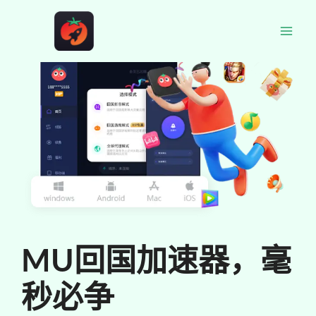
跳
至
Mai
内
容
Men
MU回国加速器，毫
秒必争