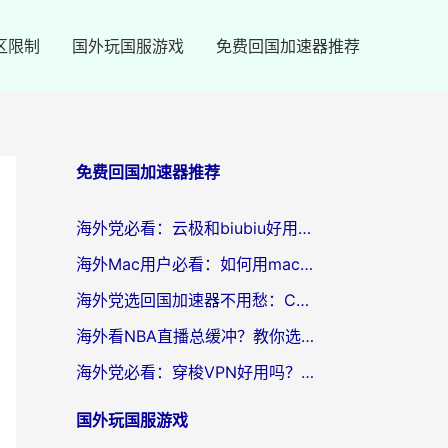
区限制
国外玩国服游戏
免费回国加速器推荐
免费回国加速器推荐
海外党必看：云极和biubiu好用吗？3步选对回国加速器，无缝刷国内剧玩手游
海外Mac用户必看：如何用mac vpn回国实现无缝刷国内剧玩国服？
海外党选回国加速器不用愁：ChickCN和SpeedCN好用吗？实测对比+避坑指南
海外看NBA直播总缓冲？教你选对回国加速器，无缝看球还能刷国内剧
海外党必看：穿梭VPN好用吗？和lightVPN对比哪个回国效果更好？附真实体验与选择指南
国外玩国服游戏