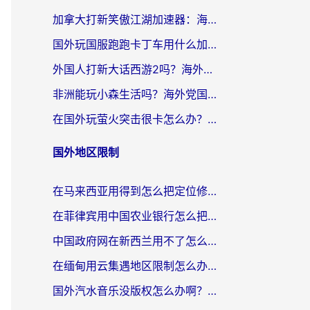
加拿大打新笑傲江湖加速器：海外党告别延迟卡顿的实用指南
国外玩国服跑跑卡丁车用什么加速器最好？2026真实玩家亲测避坑指南
外国人打新大话西游2吗？海外玩家畅玩国服游戏的终极加速器指南
非洲能玩小森生活吗？海外党国服游戏加速器终极指南（附阿根廷CF手游帕斯卡契约解决方案）
在国外玩萤火突击很卡怎么办？老玩家亲测有效的加速器选择指南
国外地区限制
在马来西亚用得到怎么把定位修改到中国国内？留学生亲测有效的追剧看片攻略
在菲律宾用中国农业银行怎么把定位修改到中国国内？海外华人必看的数字生活解决方案
中国政府网在新西兰用不了怎么办？海外华人追剧看新闻的实用指南
在缅甸用云集遇地区限制怎么办？海外党亲测有效解决方案来了！
国外汽水音乐没版权怎么办啊？留学生亲测有效的回国加速攻略