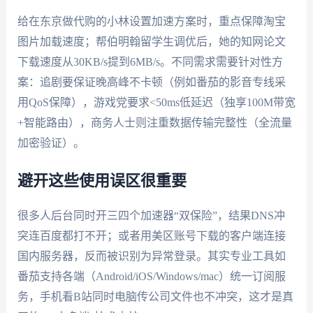
给在东京做代购的小林设置加速方案时，重点保障淘宝
图片加载速度；帮伯明翰留学生调优后，她的知网论文
下载速度从30KB/s提到6MB/s。不同需求需要针对性方
案：追剧要保证晚高峰不卡顿（例如番茄的影音专线采
用QoS保障），游戏党要求<50ms低延迟（独享100M带宽
+智能路由），商务人士则注重数据传输完整性（全流量
加密验证）。
避开这些使用误区很重要
很多人后台同时开三四个加速器“双保险”，结果DNS冲
突连百度都打不开；或者用美区账号下载的客户端连接
国内服务器，反而被识别为异常登录。其实专业工具如
番茄支持各端（Android/iOS/Windows/mac）统一订阅服
务，手机看B站同时电脑传公司文件也不冲突，这才是真