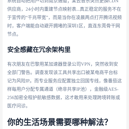
系统自动把用户切到南京通道；某云音乐突然更换CDN
供应商，24小时内重建节点映射表...真正稳定的服务不在
于宣传的“千兆带宽”，而是当你在凌晨两点打开腾讯视频
时，客户端能自动避开拥堵的深圳1区，直连东莞骨干网
节点。
安全感藏在冗余架构里
有次朋友在巴黎用某加速器登录公司VPN，突然收到安
全部门警告。调查发现该工具共享出口被某电商平台标
记为风险IP。而专业服务应配置独立回国专线，像番茄这
样每用户分配专属通道（绝非共享IP池），金融级AES-
256加密全程护航敏感数据，这才敢用来处理跨境转账或
医疗问诊。
你的生活场景需要哪种解法？