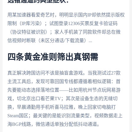
选错通道的典型症状：
用某加速器看爱奇艺时，明明显示国内IP却依然提示版权
限制（IP库污染）；试图登录12306买票反复卡验证码
（协议特征被识别）；家人手机装了同款软件却总在微
信视频时断联（未区分通话/下载流量）...
四条黄金准则筛出真钢需
真正解决跨国访问不该是抽盲盒游戏。当我测试过27款
主流工具后，发现可靠回国专线都遵循着相似逻辑：首
先要能动态选择落地位置——比如用杭州节点玩网易游
戏，切北京出口看芒果TV；其次是设备生态的无缝切
换，早晨通勤用手机听喜马拉雅，晚上回家切电脑打
Steam国区；最关键的是能识别流量类型，视频数据走上
海BGP线路，微信通话单独分配低抖动通道。