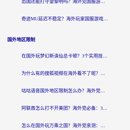
出国还能打守望黎明吗？海外党国服游戏不卡顿的终极解法
奇迹MU延迟不稳定？海外玩家国服游戏加速器终极指南：从卡顿到丝滑的秘密
国外地区限制
在国外玩梦幻新诛仙总卡顿？3个实用技巧解决海外党痛点（附回国加速器选择指南）
为什么有的搜狐视频在海外看不了呢？留学生亲测有效的回国加速攻略
咕咕语音国外地区限制怎么办？海外党必备的回国加速器选择指南（附音悦Tai、搜狐视频解决妙招）
阿联酋怎么打不开美团？海外党必备：3步解决回国追剧、看球、刷B站的全部烦恼
怎么在国外玩万乘之国？海外党亲测：突破限制的3个实用技巧