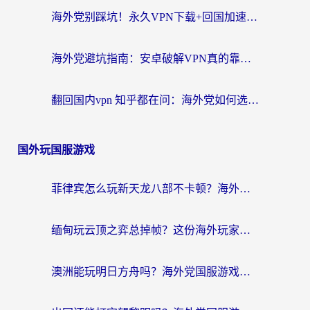
海外党别踩坑！永久VPN下载+回国加速器选择指南，无缝刷国内剧游戏支付
海外党避坑指南：安卓破解VPN真的靠谱吗？教你选对回国加速器无缝刷国内资源
翻回国内vpn 知乎都在问：海外党如何选对加速器，无缝刷剧打游戏？
国外玩国服游戏
菲律宾怎么玩新天龙八部不卡顿？海外党国服游戏加速器终极指南（附欧洲国外玩家实测）
缅甸玩云顶之弈总掉帧？这份海外玩家专属加速器攻略帮你上分
澳洲能玩明日方舟吗？海外党国服游戏畅玩终极指南（附实用加速器选择技巧）