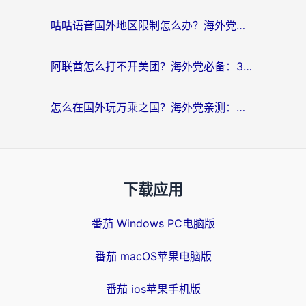
咕咕语音国外地区限制怎么办？海外党必备的回国加速器选择指南（附音悦Tai、搜狐视频解决妙招）
阿联酋怎么打不开美团？海外党必备：3步解决回国追剧、看球、刷B站的全部烦恼
怎么在国外玩万乘之国？海外党亲测：突破限制的3个实用技巧
下载应用
番茄 Windows PC电脑版
番茄 macOS苹果电脑版
番茄 ios苹果手机版