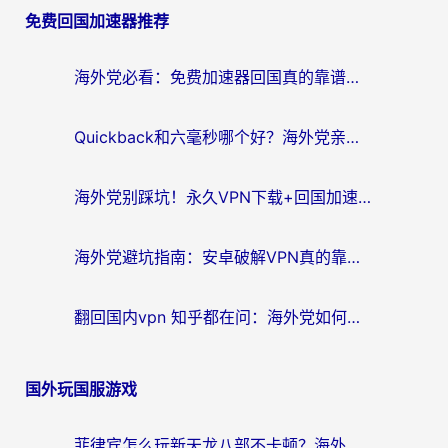
免费回国加速器推荐
导
航
海外党必看：免费加速器回国真的靠谱吗？3步教你选到好用的归雁替代
Quickback和六毫秒哪个好？海外党亲测：选对回国加速器，无缝刷剧办公不再愁
海外党别踩坑！永久VPN下载+回国加速器选择指南，无缝刷国内剧游戏支付
海外党避坑指南：安卓破解VPN真的靠谱吗？教你选对回国加速器无缝刷国内资源
翻回国内vpn 知乎都在问：海外党如何选对加速器，无缝刷剧打游戏？
国外玩国服游戏
菲律宾怎么玩新天龙八部不卡顿？海外党国服游戏加速器终极指南（附欧洲国外玩家实测）