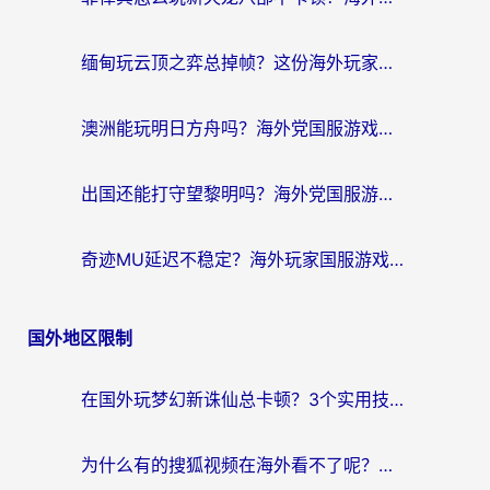
缅甸玩云顶之弈总掉帧？这份海外玩家专属加速器攻略帮你上分
澳洲能玩明日方舟吗？海外党国服游戏畅玩终极指南（附实用加速器选择技巧）
出国还能打守望黎明吗？海外党国服游戏不卡顿的终极解法
奇迹MU延迟不稳定？海外玩家国服游戏加速器终极指南：从卡顿到丝滑的秘密
国外地区限制
在国外玩梦幻新诛仙总卡顿？3个实用技巧解决海外党痛点（附回国加速器选择指南）
为什么有的搜狐视频在海外看不了呢？留学生亲测有效的回国加速攻略