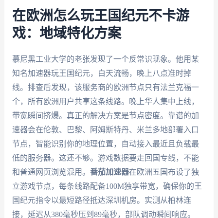
在欧洲怎么玩王国纪元不卡游
戏：地域特化方案
慕尼黑工业大学的老张发现了一个反常识现象。他用某
知名加速器玩王国纪元，白天流畅，晚上八点准时掉
线。排查后发现，该服务商的欧洲节点只有法兰克福一
个，所有欧洲用户共享这条线路。晚上华人集中上线，
带宽瞬间挤爆。真正的解决方案是节点密度。靠谱的加
速器会在伦敦、巴黎、阿姆斯特丹、米兰多地部署入口
节点，智能识别你的地理位置，自动接入最近且负载最
低的服务器。这还不够。游戏数据要走回国专线，不能
和普通网页浏览混用。
番茄加速器
在欧洲五国布设了独
立游戏节点，每条线路配备100M独享带宽，确保你的王
国纪元指令以最短路径抵达深圳机房。实测从柏林连
接，延迟从380毫秒压到89毫秒，部队调动瞬间响应。