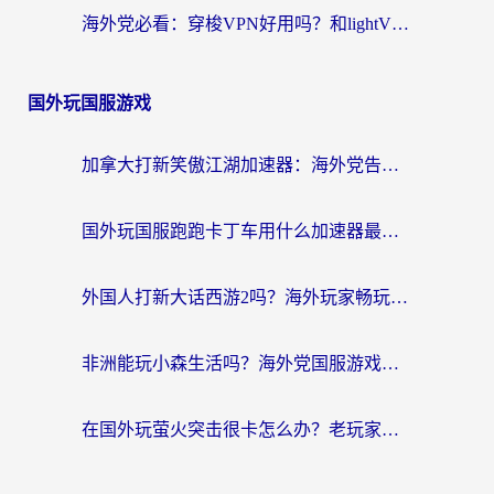
海外党必看：穿梭VPN好用吗？和lightVPN对比哪个回国效果更好？附真实体验与选择指南
国外玩国服游戏
加拿大打新笑傲江湖加速器：海外党告别延迟卡顿的实用指南
国外玩国服跑跑卡丁车用什么加速器最好？2026真实玩家亲测避坑指南
外国人打新大话西游2吗？海外玩家畅玩国服游戏的终极加速器指南
非洲能玩小森生活吗？海外党国服游戏加速器终极指南（附阿根廷CF手游帕斯卡契约解决方案）
在国外玩萤火突击很卡怎么办？老玩家亲测有效的加速器选择指南