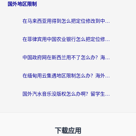
国外地区限制
在马来西亚用得到怎么把定位修改到中国国内？留学生亲测有效的追剧看片攻略
在菲律宾用中国农业银行怎么把定位修改到中国国内？海外华人必看的数字生活解决方案
中国政府网在新西兰用不了怎么办？海外华人追剧看新闻的实用指南
在缅甸用云集遇地区限制怎么办？海外党亲测有效解决方案来了！
国外汽水音乐没版权怎么办啊？留学生亲测有效的回国加速攻略
下载应用