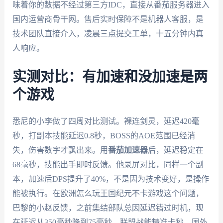
味着你的数据不经过第三方IDC，直接从番茄服务器进入
国内运营商骨干网。售后实时保障不是机器人客服，是
技术团队直接介入，凌晨三点提交工单，十五分钟内真
人响应。
实测对比：有加速和没加速是两
个游戏
悉尼的小李做了四周对比测试。裸连剑灵，延迟420毫
秒，打副本技能延迟0.8秒，BOSS的AOE范围已经消
失，伤害数字才飘出来。用
番茄加速器
后，延迟稳定在
68毫秒，技能出手即时反馈。他录屏对比，同样一个副
本，加速后DPS提升了40%，不是因为技术变好，是操作
能被执行。在欧洲怎么玩王国纪元不卡游戏这个问题，
巴黎的小赵反馈，之前集结部队总因延迟错过时机，现
在延迟从350毫秒降到75毫秒，联盟战能精准卡秒。国外