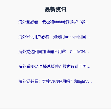
最新资讯
海外党必看：云极和biubiu好用吗？3步选对回国加速器，无缝刷国内剧玩手游
海外Mac用户必看：如何用mac vpn回国实现无缝刷国内剧玩国服？
海外党选回国加速器不用愁：ChickCN和SpeedCN好用吗？实测对比+避坑指南
海外看NBA直播总缓冲？教你选对回国加速器，无缝看球还能刷国内剧
海外党必看：穿梭VPN好用吗？和lightVPN对比哪个回国效果更好？附真实体验与选择指南