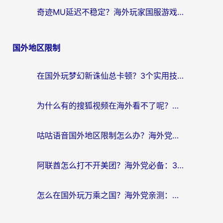
奇迹MU延迟不稳定？海外玩家国服游戏加速器终极指南：从卡顿到丝滑的秘密
国外地区限制
在国外玩梦幻新诛仙总卡顿？3个实用技巧解决海外党痛点（附回国加速器选择指南）
为什么有的搜狐视频在海外看不了呢？留学生亲测有效的回国加速攻略
咕咕语音国外地区限制怎么办？海外党必备的回国加速器选择指南（附音悦Tai、搜狐视频解决妙招）
阿联酋怎么打不开美团？海外党必备：3步解决回国追剧、看球、刷B站的全部烦恼
怎么在国外玩万乘之国？海外党亲测：突破限制的3个实用技巧