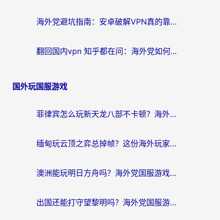
海外党避坑指南：安卓破解VPN真的靠谱吗？教你选对回国加速器无缝刷国内资源
翻回国内vpn 知乎都在问：海外党如何选对加速器，无缝刷剧打游戏？
国外玩国服游戏
菲律宾怎么玩新天龙八部不卡顿？海外党国服游戏加速器终极指南（附欧洲国外玩家实测）
缅甸玩云顶之弈总掉帧？这份海外玩家专属加速器攻略帮你上分
澳洲能玩明日方舟吗？海外党国服游戏畅玩终极指南（附实用加速器选择技巧）
出国还能打守望黎明吗？海外党国服游戏不卡顿的终极解法