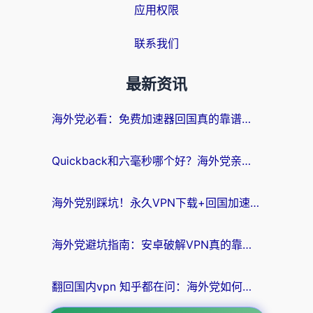
应用权限
联系我们
最新资讯
海外党必看：免费加速器回国真的靠谱吗？3步教你选到好用的归雁替代
Quickback和六毫秒哪个好？海外党亲测：选对回国加速器，无缝刷剧办公不再愁
海外党别踩坑！永久VPN下载+回国加速器选择指南，无缝刷国内剧游戏支付
海外党避坑指南：安卓破解VPN真的靠谱吗？教你选对回国加速器无缝刷国内资源
翻回国内vpn 知乎都在问：海外党如何选对加速器，无缝刷剧打游戏？