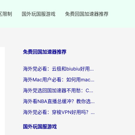
区限制
国外玩国服游戏
免费回国加速器推荐
免费回国加速器推荐
海外党必看：云极和biubiu好用吗？3步选对回国加速器，无缝刷国内剧玩手游
海外Mac用户必看：如何用mac vpn回国实现无缝刷国内剧玩国服？
海外党选回国加速器不用愁：ChickCN和SpeedCN好用吗？实测对比+避坑指南
海外看NBA直播总缓冲？教你选对回国加速器，无缝看球还能刷国内剧
海外党必看：穿梭VPN好用吗？和lightVPN对比哪个回国效果更好？附真实体验与选择指南
国外玩国服游戏