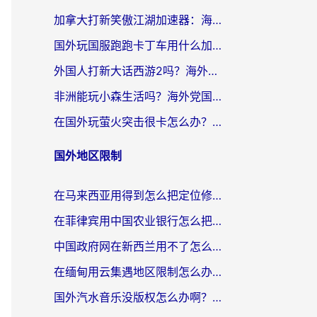
加拿大打新笑傲江湖加速器：海外党告别延迟卡顿的实用指南
国外玩国服跑跑卡丁车用什么加速器最好？2026真实玩家亲测避坑指南
外国人打新大话西游2吗？海外玩家畅玩国服游戏的终极加速器指南
非洲能玩小森生活吗？海外党国服游戏加速器终极指南（附阿根廷CF手游帕斯卡契约解决方案）
在国外玩萤火突击很卡怎么办？老玩家亲测有效的加速器选择指南
国外地区限制
在马来西亚用得到怎么把定位修改到中国国内？留学生亲测有效的追剧看片攻略
在菲律宾用中国农业银行怎么把定位修改到中国国内？海外华人必看的数字生活解决方案
中国政府网在新西兰用不了怎么办？海外华人追剧看新闻的实用指南
在缅甸用云集遇地区限制怎么办？海外党亲测有效解决方案来了！
国外汽水音乐没版权怎么办啊？留学生亲测有效的回国加速攻略