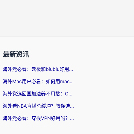
最新资讯
海外党必看：云极和biubiu好用吗？3步选对回国加速器，无缝刷国内剧玩手游
海外Mac用户必看：如何用mac vpn回国实现无缝刷国内剧玩国服？
海外党选回国加速器不用愁：ChickCN和SpeedCN好用吗？实测对比+避坑指南
海外看NBA直播总缓冲？教你选对回国加速器，无缝看球还能刷国内剧
海外党必看：穿梭VPN好用吗？和lightVPN对比哪个回国效果更好？附真实体验与选择指南