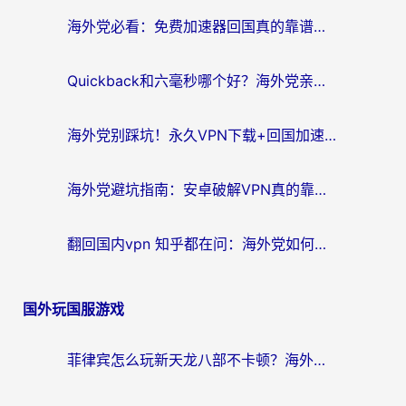
航
海外党必看：免费加速器回国真的靠谱吗？3步教你选到好用的归雁替代
Quickback和六毫秒哪个好？海外党亲测：选对回国加速器，无缝刷剧办公不再愁
海外党别踩坑！永久VPN下载+回国加速器选择指南，无缝刷国内剧游戏支付
海外党避坑指南：安卓破解VPN真的靠谱吗？教你选对回国加速器无缝刷国内资源
翻回国内vpn 知乎都在问：海外党如何选对加速器，无缝刷剧打游戏？
国外玩国服游戏
菲律宾怎么玩新天龙八部不卡顿？海外党国服游戏加速器终极指南（附欧洲国外玩家实测）