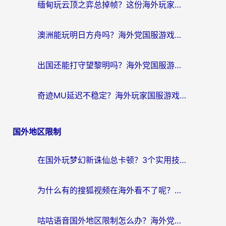
缅甸玩云顶之弈总掉帧？这份海外玩家专属加速器攻略帮你上分
澳洲能玩明日方舟吗？海外党国服游戏畅玩终极指南（附实用加速器选择技巧）
出国还能打守望黎明吗？海外党国服游戏不卡顿的终极解法
奇迹MU延迟不稳定？海外玩家国服游戏加速器终极指南：从卡顿到丝滑的秘密
国外地区限制
在国外玩梦幻新诛仙总卡顿？3个实用技巧解决海外党痛点（附回国加速器选择指南）
为什么有的搜狐视频在海外看不了呢？留学生亲测有效的回国加速攻略
咕咕语音国外地区限制怎么办？海外党必备的回国加速器选择指南（附音悦Tai、搜狐视频解决妙招）