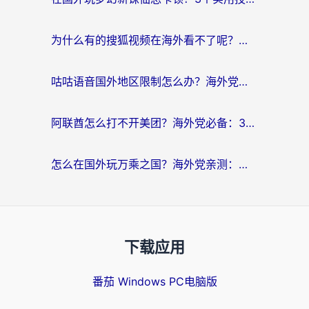
为什么有的搜狐视频在海外看不了呢？留学生亲测有效的回国加速攻略
咕咕语音国外地区限制怎么办？海外党必备的回国加速器选择指南（附音悦Tai、搜狐视频解决妙招）
阿联酋怎么打不开美团？海外党必备：3步解决回国追剧、看球、刷B站的全部烦恼
怎么在国外玩万乘之国？海外党亲测：突破限制的3个实用技巧
下载应用
番茄 Windows PC电脑版