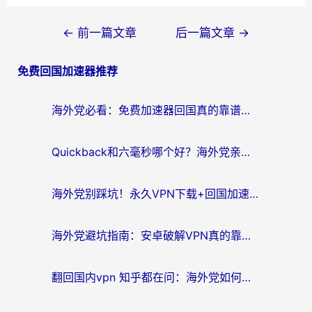
文
←
前一篇文章
后一篇文章
→
章
免费回国加速器推荐
导
航
海外党必看：免费加速器回国真的靠谱吗？3步教你选到好用的归雁替代
Quickback和六毫秒哪个好？海外党亲测：选对回国加速器，无缝刷剧办公不再愁
海外党别踩坑！永久VPN下载+回国加速器选择指南，无缝刷国内剧游戏支付
海外党避坑指南：安卓破解VPN真的靠谱吗？教你选对回国加速器无缝刷国内资源
翻回国内vpn 知乎都在问：海外党如何选对加速器，无缝刷剧打游戏？