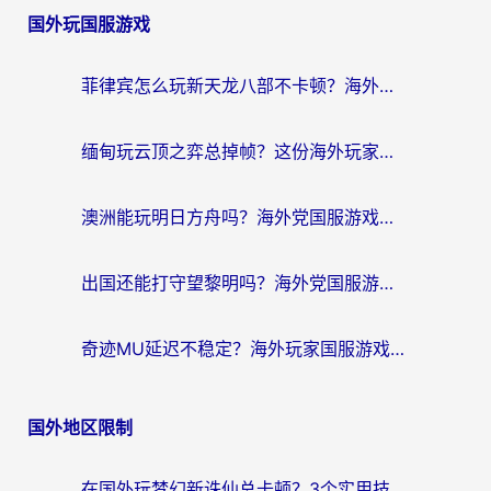
国外玩国服游戏
菲律宾怎么玩新天龙八部不卡顿？海外党国服游戏加速器终极指南（附欧洲国外玩家实测）
缅甸玩云顶之弈总掉帧？这份海外玩家专属加速器攻略帮你上分
澳洲能玩明日方舟吗？海外党国服游戏畅玩终极指南（附实用加速器选择技巧）
出国还能打守望黎明吗？海外党国服游戏不卡顿的终极解法
奇迹MU延迟不稳定？海外玩家国服游戏加速器终极指南：从卡顿到丝滑的秘密
国外地区限制
在国外玩梦幻新诛仙总卡顿？3个实用技巧解决海外党痛点（附回国加速器选择指南）