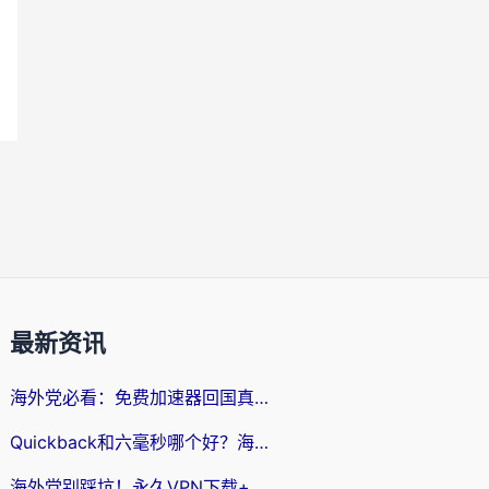
最新资讯
海外党必看：免费加速器回国真的靠谱吗？3步教你选到好用的归雁替代
Quickback和六毫秒哪个好？海外党亲测：选对回国加速器，无缝刷剧办公不再愁
海外党别踩坑！永久VPN下载+回国加速器选择指南，无缝刷国内剧游戏支付