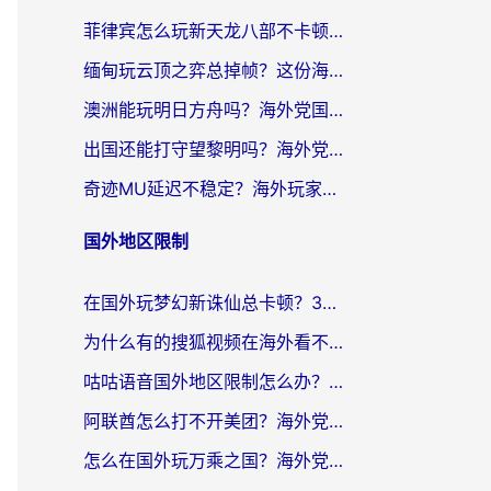
菲律宾怎么玩新天龙八部不卡顿？海外党国服游戏加速器终极指南（附欧洲国外玩家实测）
缅甸玩云顶之弈总掉帧？这份海外玩家专属加速器攻略帮你上分
澳洲能玩明日方舟吗？海外党国服游戏畅玩终极指南（附实用加速器选择技巧）
出国还能打守望黎明吗？海外党国服游戏不卡顿的终极解法
奇迹MU延迟不稳定？海外玩家国服游戏加速器终极指南：从卡顿到丝滑的秘密
国外地区限制
在国外玩梦幻新诛仙总卡顿？3个实用技巧解决海外党痛点（附回国加速器选择指南）
为什么有的搜狐视频在海外看不了呢？留学生亲测有效的回国加速攻略
咕咕语音国外地区限制怎么办？海外党必备的回国加速器选择指南（附音悦Tai、搜狐视频解决妙招）
阿联酋怎么打不开美团？海外党必备：3步解决回国追剧、看球、刷B站的全部烦恼
怎么在国外玩万乘之国？海外党亲测：突破限制的3个实用技巧