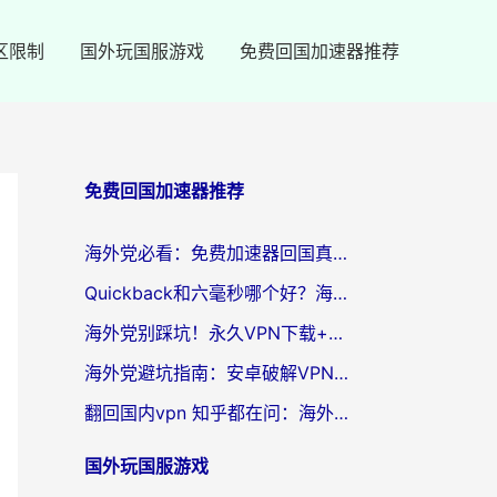
区限制
国外玩国服游戏
免费回国加速器推荐
免费回国加速器推荐
海外党必看：免费加速器回国真的靠谱吗？3步教你选到好用的归雁替代
Quickback和六毫秒哪个好？海外党亲测：选对回国加速器，无缝刷剧办公不再愁
海外党别踩坑！永久VPN下载+回国加速器选择指南，无缝刷国内剧游戏支付
海外党避坑指南：安卓破解VPN真的靠谱吗？教你选对回国加速器无缝刷国内资源
翻回国内vpn 知乎都在问：海外党如何选对加速器，无缝刷剧打游戏？
国外玩国服游戏