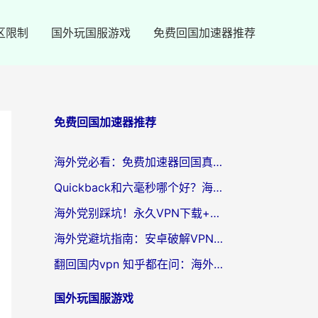
区限制
国外玩国服游戏
免费回国加速器推荐
免费回国加速器推荐
海外党必看：免费加速器回国真的靠谱吗？3步教你选到好用的归雁替代
Quickback和六毫秒哪个好？海外党亲测：选对回国加速器，无缝刷剧办公不再愁
海外党别踩坑！永久VPN下载+回国加速器选择指南，无缝刷国内剧游戏支付
海外党避坑指南：安卓破解VPN真的靠谱吗？教你选对回国加速器无缝刷国内资源
翻回国内vpn 知乎都在问：海外党如何选对加速器，无缝刷剧打游戏？
国外玩国服游戏