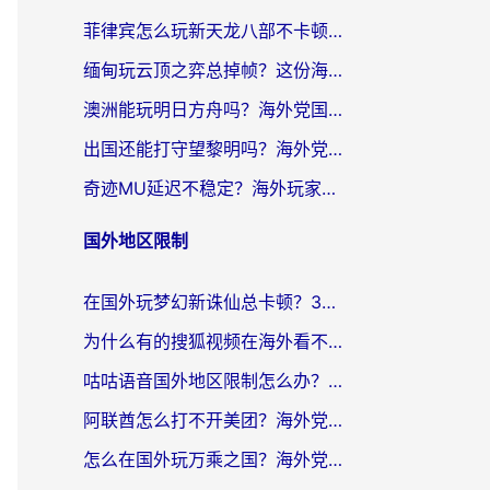
菲律宾怎么玩新天龙八部不卡顿？海外党国服游戏加速器终极指南（附欧洲国外玩家实测）
缅甸玩云顶之弈总掉帧？这份海外玩家专属加速器攻略帮你上分
澳洲能玩明日方舟吗？海外党国服游戏畅玩终极指南（附实用加速器选择技巧）
出国还能打守望黎明吗？海外党国服游戏不卡顿的终极解法
奇迹MU延迟不稳定？海外玩家国服游戏加速器终极指南：从卡顿到丝滑的秘密
国外地区限制
在国外玩梦幻新诛仙总卡顿？3个实用技巧解决海外党痛点（附回国加速器选择指南）
为什么有的搜狐视频在海外看不了呢？留学生亲测有效的回国加速攻略
咕咕语音国外地区限制怎么办？海外党必备的回国加速器选择指南（附音悦Tai、搜狐视频解决妙招）
阿联酋怎么打不开美团？海外党必备：3步解决回国追剧、看球、刷B站的全部烦恼
怎么在国外玩万乘之国？海外党亲测：突破限制的3个实用技巧