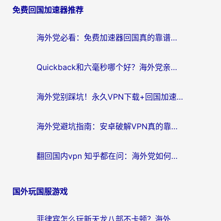
免费回国加速器推荐
导
航
海外党必看：免费加速器回国真的靠谱吗？3步教你选到好用的归雁替代
Quickback和六毫秒哪个好？海外党亲测：选对回国加速器，无缝刷剧办公不再愁
海外党别踩坑！永久VPN下载+回国加速器选择指南，无缝刷国内剧游戏支付
海外党避坑指南：安卓破解VPN真的靠谱吗？教你选对回国加速器无缝刷国内资源
翻回国内vpn 知乎都在问：海外党如何选对加速器，无缝刷剧打游戏？
国外玩国服游戏
菲律宾怎么玩新天龙八部不卡顿？海外党国服游戏加速器终极指南（附欧洲国外玩家实测）