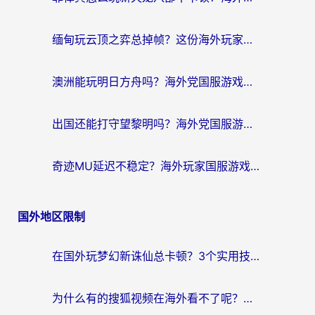
缅甸玩云顶之弈总掉帧？这份海外玩家专属加速器攻略帮你上分
澳洲能玩明日方舟吗？海外党国服游戏畅玩终极指南（附实用加速器选择技巧）
出国还能打守望黎明吗？海外党国服游戏不卡顿的终极解法
奇迹MU延迟不稳定？海外玩家国服游戏加速器终极指南：从卡顿到丝滑的秘密
国外地区限制
在国外玩梦幻新诛仙总卡顿？3个实用技巧解决海外党痛点（附回国加速器选择指南）
为什么有的搜狐视频在海外看不了呢？留学生亲测有效的回国加速攻略