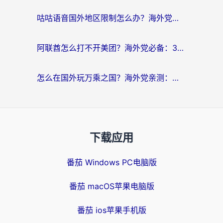
咕咕语音国外地区限制怎么办？海外党必备的回国加速器选择指南（附音悦Tai、搜狐视频解决妙招）
阿联酋怎么打不开美团？海外党必备：3步解决回国追剧、看球、刷B站的全部烦恼
怎么在国外玩万乘之国？海外党亲测：突破限制的3个实用技巧
下载应用
番茄 Windows PC电脑版
番茄 macOS苹果电脑版
番茄 ios苹果手机版