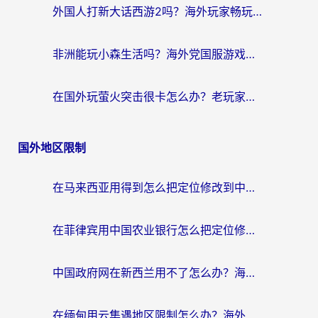
外国人打新大话西游2吗？海外玩家畅玩国服游戏的终极加速器指南
非洲能玩小森生活吗？海外党国服游戏加速器终极指南（附阿根廷CF手游帕斯卡契约解决方案）
在国外玩萤火突击很卡怎么办？老玩家亲测有效的加速器选择指南
国外地区限制
在马来西亚用得到怎么把定位修改到中国国内？留学生亲测有效的追剧看片攻略
在菲律宾用中国农业银行怎么把定位修改到中国国内？海外华人必看的数字生活解决方案
中国政府网在新西兰用不了怎么办？海外华人追剧看新闻的实用指南
在缅甸用云集遇地区限制怎么办？海外党亲测有效解决方案来了！