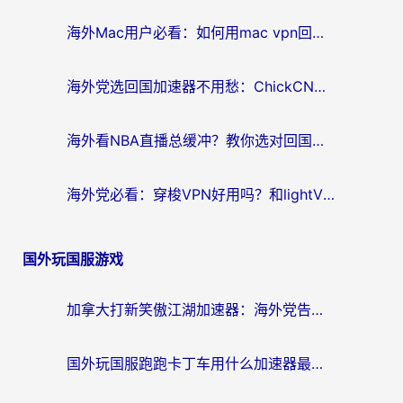
海外Mac用户必看：如何用mac vpn回国实现无缝刷国内剧玩国服？
海外党选回国加速器不用愁：ChickCN和SpeedCN好用吗？实测对比+避坑指南
海外看NBA直播总缓冲？教你选对回国加速器，无缝看球还能刷国内剧
海外党必看：穿梭VPN好用吗？和lightVPN对比哪个回国效果更好？附真实体验与选择指南
国外玩国服游戏
加拿大打新笑傲江湖加速器：海外党告别延迟卡顿的实用指南
国外玩国服跑跑卡丁车用什么加速器最好？2026真实玩家亲测避坑指南