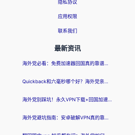
隐私协议
应用权限
联系我们
最新资讯
海外党必看：免费加速器回国真的靠谱吗？3步教你选到好用的归雁替代
Quickback和六毫秒哪个好？海外党亲测：选对回国加速器，无缝刷剧办公不再愁
海外党别踩坑！永久VPN下载+回国加速器选择指南，无缝刷国内剧游戏支付
海外党避坑指南：安卓破解VPN真的靠谱吗？教你选对回国加速器无缝刷国内资源