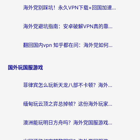
海外党别踩坑！永久VPN下载+回国加速器选择指南，无缝刷国内剧游戏支付
海外党避坑指南：安卓破解VPN真的靠谱吗？教你选对回国加速器无缝刷国内资源
翻回国内vpn 知乎都在问：海外党如何选对加速器，无缝刷剧打游戏？
国外玩国服游戏
菲律宾怎么玩新天龙八部不卡顿？海外党国服游戏加速器终极指南（附欧洲国外玩家实测）
缅甸玩云顶之弈总掉帧？这份海外玩家专属加速器攻略帮你上分
澳洲能玩明日方舟吗？海外党国服游戏畅玩终极指南（附实用加速器选择技巧）