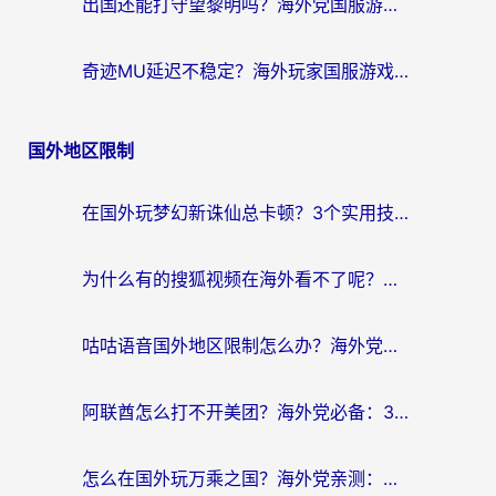
出国还能打守望黎明吗？海外党国服游戏不卡顿的终极解法
奇迹MU延迟不稳定？海外玩家国服游戏加速器终极指南：从卡顿到丝滑的秘密
国外地区限制
在国外玩梦幻新诛仙总卡顿？3个实用技巧解决海外党痛点（附回国加速器选择指南）
为什么有的搜狐视频在海外看不了呢？留学生亲测有效的回国加速攻略
咕咕语音国外地区限制怎么办？海外党必备的回国加速器选择指南（附音悦Tai、搜狐视频解决妙招）
阿联酋怎么打不开美团？海外党必备：3步解决回国追剧、看球、刷B站的全部烦恼
怎么在国外玩万乘之国？海外党亲测：突破限制的3个实用技巧