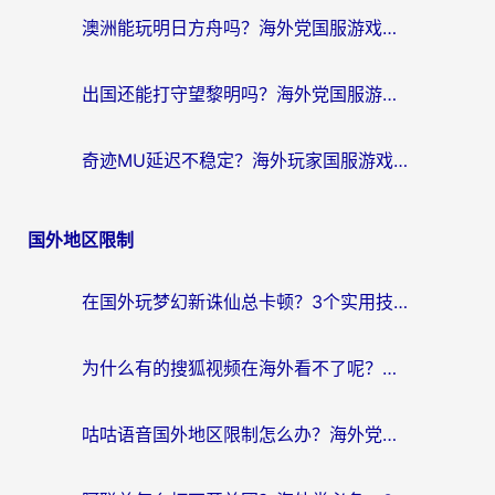
澳洲能玩明日方舟吗？海外党国服游戏畅玩终极指南（附实用加速器选择技巧）
出国还能打守望黎明吗？海外党国服游戏不卡顿的终极解法
奇迹MU延迟不稳定？海外玩家国服游戏加速器终极指南：从卡顿到丝滑的秘密
国外地区限制
在国外玩梦幻新诛仙总卡顿？3个实用技巧解决海外党痛点（附回国加速器选择指南）
为什么有的搜狐视频在海外看不了呢？留学生亲测有效的回国加速攻略
咕咕语音国外地区限制怎么办？海外党必备的回国加速器选择指南（附音悦Tai、搜狐视频解决妙招）