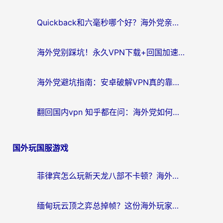
Quickback和六毫秒哪个好？海外党亲测：选对回国加速器，无缝刷剧办公不再愁
海外党别踩坑！永久VPN下载+回国加速器选择指南，无缝刷国内剧游戏支付
海外党避坑指南：安卓破解VPN真的靠谱吗？教你选对回国加速器无缝刷国内资源
翻回国内vpn 知乎都在问：海外党如何选对加速器，无缝刷剧打游戏？
国外玩国服游戏
菲律宾怎么玩新天龙八部不卡顿？海外党国服游戏加速器终极指南（附欧洲国外玩家实测）
缅甸玩云顶之弈总掉帧？这份海外玩家专属加速器攻略帮你上分