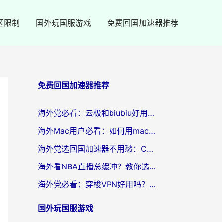
区限制
国外玩国服游戏
免费回国加速器推荐
免费回国加速器推荐
海外党必看：云极和biubiu好用吗？3步选对回国加速器，无缝刷国内剧玩手游
海外Mac用户必看：如何用mac vpn回国实现无缝刷国内剧玩国服？
海外党选回国加速器不用愁：ChickCN和SpeedCN好用吗？实测对比+避坑指南
海外看NBA直播总缓冲？教你选对回国加速器，无缝看球还能刷国内剧
海外党必看：穿梭VPN好用吗？和lightVPN对比哪个回国效果更好？附真实体验与选择指南
国外玩国服游戏