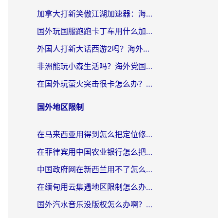
加拿大打新笑傲江湖加速器：海外党告别延迟卡顿的实用指南
国外玩国服跑跑卡丁车用什么加速器最好？2026真实玩家亲测避坑指南
外国人打新大话西游2吗？海外玩家畅玩国服游戏的终极加速器指南
非洲能玩小森生活吗？海外党国服游戏加速器终极指南（附阿根廷CF手游帕斯卡契约解决方案）
在国外玩萤火突击很卡怎么办？老玩家亲测有效的加速器选择指南
国外地区限制
在马来西亚用得到怎么把定位修改到中国国内？留学生亲测有效的追剧看片攻略
在菲律宾用中国农业银行怎么把定位修改到中国国内？海外华人必看的数字生活解决方案
中国政府网在新西兰用不了怎么办？海外华人追剧看新闻的实用指南
在缅甸用云集遇地区限制怎么办？海外党亲测有效解决方案来了！
国外汽水音乐没版权怎么办啊？留学生亲测有效的回国加速攻略