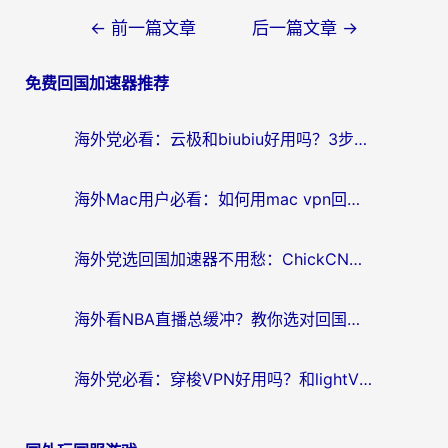
文
←
前一篇文章
后一篇文章
→
章
免费回国加速器推荐
导
航
海外党必看：云极和biubiu好用吗？3步选对回国加速器，无缝刷国内剧玩手游
海外Mac用户必看：如何用mac vpn回国实现无缝刷国内剧玩国服？
海外党选回国加速器不用愁：ChickCN和SpeedCN好用吗？实测对比+避坑指南
海外看NBA直播总缓冲？教你选对回国加速器，无缝看球还能刷国内剧
海外党必看：穿梭VPN好用吗？和lightVPN对比哪个回国效果更好？附真实体验与选择指南