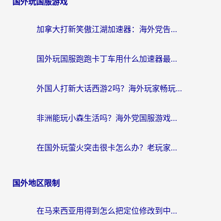
国外玩国服游戏
加拿大打新笑傲江湖加速器：海外党告别延迟卡顿的实用指南
国外玩国服跑跑卡丁车用什么加速器最好？2026真实玩家亲测避坑指南
外国人打新大话西游2吗？海外玩家畅玩国服游戏的终极加速器指南
非洲能玩小森生活吗？海外党国服游戏加速器终极指南（附阿根廷CF手游帕斯卡契约解决方案）
在国外玩萤火突击很卡怎么办？老玩家亲测有效的加速器选择指南
国外地区限制
在马来西亚用得到怎么把定位修改到中国国内？留学生亲测有效的追剧看片攻略