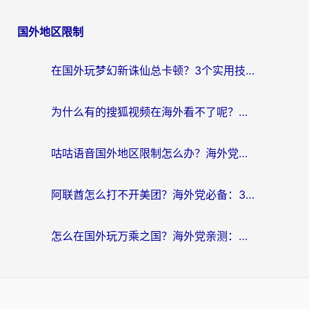
国外地区限制
在国外玩梦幻新诛仙总卡顿？3个实用技巧解决海外党痛点（附回国加速器选择指南）
为什么有的搜狐视频在海外看不了呢？留学生亲测有效的回国加速攻略
咕咕语音国外地区限制怎么办？海外党必备的回国加速器选择指南（附音悦Tai、搜狐视频解决妙招）
阿联酋怎么打不开美团？海外党必备：3步解决回国追剧、看球、刷B站的全部烦恼
怎么在国外玩万乘之国？海外党亲测：突破限制的3个实用技巧