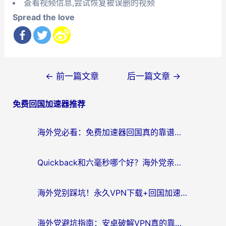
查看视频信息,尝试恢复被误删的视频
Spread the love
文
←
前一篇文章
后一篇文章
→
章
免费回国加速器推荐
导
航
海外党必看：免费加速器回国真的靠谱吗？3步教你选到好用的归雁替代
Quickback和六毫秒哪个好？海外党亲测：选对回国加速器，无缝刷剧办公不再愁
海外党别踩坑！永久VPN下载+回国加速器选择指南，无缝刷国内剧游戏支付
海外党避坑指南：安卓破解VPN真的靠谱吗？教你选对回国加速器无缝刷国内资源