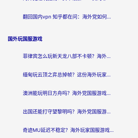
翻回国内vpn 知乎都在问：海外党如何选对加速器，无缝刷剧打游戏？
国外玩国服游戏
菲律宾怎么玩新天龙八部不卡顿？海外党国服游戏加速器终极指南（附欧洲国外玩家实测）
缅甸玩云顶之弈总掉帧？这份海外玩家专属加速器攻略帮你上分
澳洲能玩明日方舟吗？海外党国服游戏畅玩终极指南（附实用加速器选择技巧）
出国还能打守望黎明吗？海外党国服游戏不卡顿的终极解法
奇迹MU延迟不稳定？海外玩家国服游戏加速器终极指南：从卡顿到丝滑的秘密