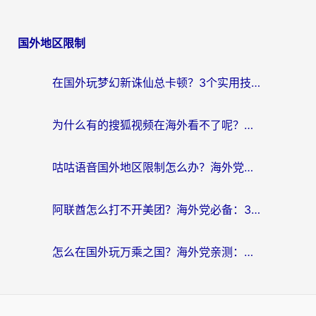
国外地区限制
在国外玩梦幻新诛仙总卡顿？3个实用技巧解决海外党痛点（附回国加速器选择指南）
为什么有的搜狐视频在海外看不了呢？留学生亲测有效的回国加速攻略
咕咕语音国外地区限制怎么办？海外党必备的回国加速器选择指南（附音悦Tai、搜狐视频解决妙招）
阿联酋怎么打不开美团？海外党必备：3步解决回国追剧、看球、刷B站的全部烦恼
怎么在国外玩万乘之国？海外党亲测：突破限制的3个实用技巧