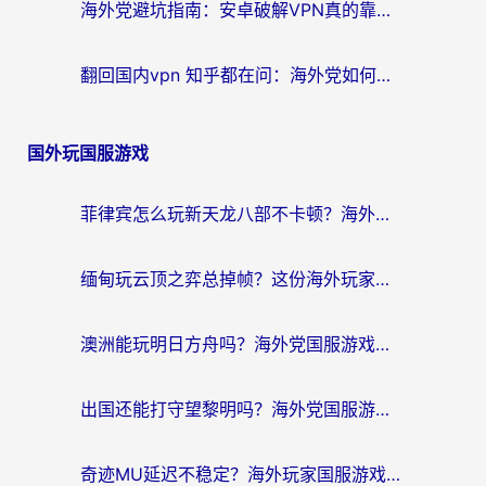
海外党避坑指南：安卓破解VPN真的靠谱吗？教你选对回国加速器无缝刷国内资源
翻回国内vpn 知乎都在问：海外党如何选对加速器，无缝刷剧打游戏？
国外玩国服游戏
菲律宾怎么玩新天龙八部不卡顿？海外党国服游戏加速器终极指南（附欧洲国外玩家实测）
缅甸玩云顶之弈总掉帧？这份海外玩家专属加速器攻略帮你上分
澳洲能玩明日方舟吗？海外党国服游戏畅玩终极指南（附实用加速器选择技巧）
出国还能打守望黎明吗？海外党国服游戏不卡顿的终极解法
奇迹MU延迟不稳定？海外玩家国服游戏加速器终极指南：从卡顿到丝滑的秘密