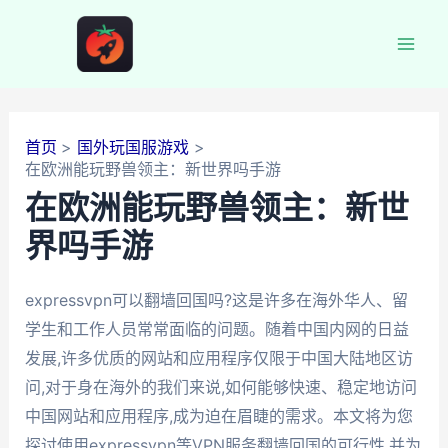
跳
至
Mai
内
容
Men
首页
国外玩国服游戏
在欧洲能玩野兽领主：新世界吗手游
在欧洲能玩野兽领主：新世
界吗手游
expressvpn可以翻墙回国吗?这是许多在海外华人、留
学生和工作人员常常面临的问题。随着中国内网的日益
发展,许多优质的网站和应用程序仅限于中国大陆地区访
问,对于身在海外的我们来说,如何能够快速、稳定地访问
中国网站和应用程序,成为迫在眉睫的需求。本文将为您
探讨使用expressvpn等VPN服务翻墙回国的可行性,并为