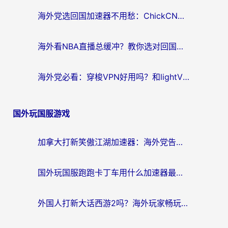
海外党选回国加速器不用愁：ChickCN和SpeedCN好用吗？实测对比+避坑指南
海外看NBA直播总缓冲？教你选对回国加速器，无缝看球还能刷国内剧
海外党必看：穿梭VPN好用吗？和lightVPN对比哪个回国效果更好？附真实体验与选择指南
国外玩国服游戏
加拿大打新笑傲江湖加速器：海外党告别延迟卡顿的实用指南
国外玩国服跑跑卡丁车用什么加速器最好？2026真实玩家亲测避坑指南
外国人打新大话西游2吗？海外玩家畅玩国服游戏的终极加速器指南