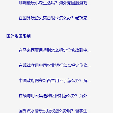
非洲能玩小森生活吗？海外党国服游戏加速器终极指南（附阿根廷CF手游帕斯卡契约解决方案）
在国外玩萤火突击很卡怎么办？老玩家亲测有效的加速器选择指南
国外地区限制
在马来西亚用得到怎么把定位修改到中国国内？留学生亲测有效的追剧看片攻略
在菲律宾用中国农业银行怎么把定位修改到中国国内？海外华人必看的数字生活解决方案
中国政府网在新西兰用不了怎么办？海外华人追剧看新闻的实用指南
在缅甸用云集遇地区限制怎么办？海外党亲测有效解决方案来了！
国外汽水音乐没版权怎么办啊？留学生亲测有效的回国加速攻略