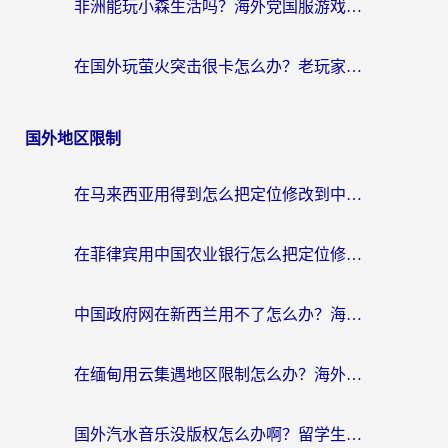
非洲能玩小森生活吗？海外党国服游戏加速器终极指南（附阿根廷CF手游帕斯卡契约解决方案）
在国外玩萤火突击很卡怎么办？老玩家亲测有效的加速器选择指南
国外地区限制
在马来西亚用得到怎么把定位修改到中国国内？留学生亲测有效的追剧看片攻略
在菲律宾用中国农业银行怎么把定位修改到中国国内？海外华人必看的数字生活解决方案
中国政府网在新西兰用不了怎么办？海外华人追剧看新闻的实用指南
在缅甸用云集遇地区限制怎么办？海外党亲测有效解决方案来了！
国外汽水音乐没版权怎么办啊？留学生亲测有效的回国加速攻略