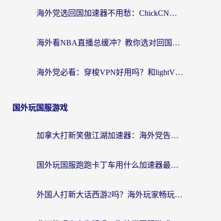
海外党选回国加速器不用愁：ChickCN和SpeedCN好用吗？实测对比+避坑指南
海外看NBA直播总缓冲？教你选对回国加速器，无缝看球还能刷国内剧
海外党必看：穿梭VPN好用吗？和lightVPN对比哪个回国效果更好？附真实体验与选择指南
国外玩国服游戏
加拿大打新笑傲江湖加速器：海外党告别延迟卡顿的实用指南
国外玩国服跑跑卡丁车用什么加速器最好？2026真实玩家亲测避坑指南
外国人打新大话西游2吗？海外玩家畅玩国服游戏的终极加速器指南