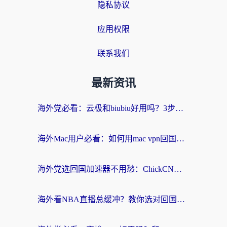
隐私协议
应用权限
联系我们
最新资讯
海外党必看：云极和biubiu好用吗？3步选对回国加速器，无缝刷国内剧玩手游
海外Mac用户必看：如何用mac vpn回国实现无缝刷国内剧玩国服？
海外党选回国加速器不用愁：ChickCN和SpeedCN好用吗？实测对比+避坑指南
海外看NBA直播总缓冲？教你选对回国加速器，无缝看球还能刷国内剧