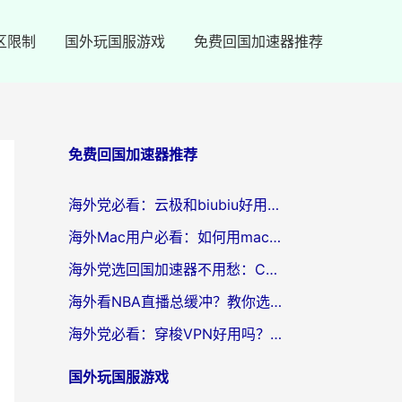
区限制
国外玩国服游戏
免费回国加速器推荐
免费回国加速器推荐
海外党必看：云极和biubiu好用吗？3步选对回国加速器，无缝刷国内剧玩手游
海外Mac用户必看：如何用mac vpn回国实现无缝刷国内剧玩国服？
海外党选回国加速器不用愁：ChickCN和SpeedCN好用吗？实测对比+避坑指南
海外看NBA直播总缓冲？教你选对回国加速器，无缝看球还能刷国内剧
海外党必看：穿梭VPN好用吗？和lightVPN对比哪个回国效果更好？附真实体验与选择指南
国外玩国服游戏