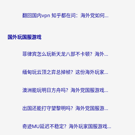
翻回国内vpn 知乎都在问：海外党如何选对加速器，无缝刷剧打游戏？
国外玩国服游戏
菲律宾怎么玩新天龙八部不卡顿？海外党国服游戏加速器终极指南（附欧洲国外玩家实测）
缅甸玩云顶之弈总掉帧？这份海外玩家专属加速器攻略帮你上分
澳洲能玩明日方舟吗？海外党国服游戏畅玩终极指南（附实用加速器选择技巧）
出国还能打守望黎明吗？海外党国服游戏不卡顿的终极解法
奇迹MU延迟不稳定？海外玩家国服游戏加速器终极指南：从卡顿到丝滑的秘密