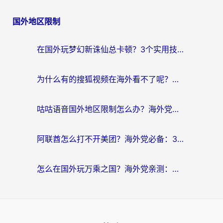
国外地区限制
在国外玩梦幻新诛仙总卡顿？3个实用技巧解决海外党痛点（附回国加速器选择指南）
为什么有的搜狐视频在海外看不了呢？留学生亲测有效的回国加速攻略
咕咕语音国外地区限制怎么办？海外党必备的回国加速器选择指南（附音悦Tai、搜狐视频解决妙招）
阿联酋怎么打不开美团？海外党必备：3步解决回国追剧、看球、刷B站的全部烦恼
怎么在国外玩万乘之国？海外党亲测：突破限制的3个实用技巧