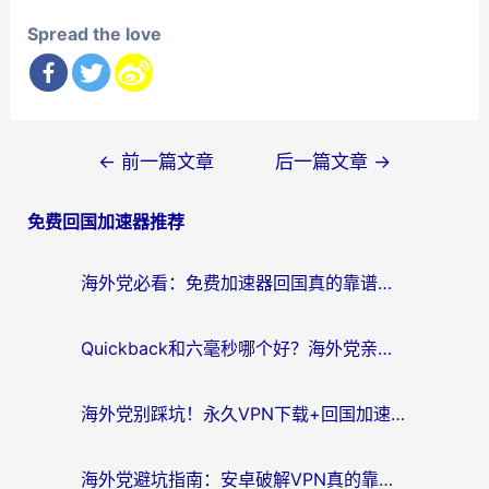
Spread the love
文
←
前一篇文章
后一篇文章
→
章
免费回国加速器推荐
导
航
海外党必看：免费加速器回国真的靠谱吗？3步教你选到好用的归雁替代
Quickback和六毫秒哪个好？海外党亲测：选对回国加速器，无缝刷剧办公不再愁
海外党别踩坑！永久VPN下载+回国加速器选择指南，无缝刷国内剧游戏支付
海外党避坑指南：安卓破解VPN真的靠谱吗？教你选对回国加速器无缝刷国内资源