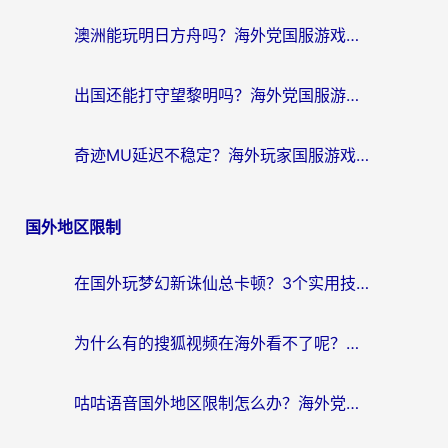
澳洲能玩明日方舟吗？海外党国服游戏畅玩终极指南（附实用加速器选择技巧）
出国还能打守望黎明吗？海外党国服游戏不卡顿的终极解法
奇迹MU延迟不稳定？海外玩家国服游戏加速器终极指南：从卡顿到丝滑的秘密
国外地区限制
在国外玩梦幻新诛仙总卡顿？3个实用技巧解决海外党痛点（附回国加速器选择指南）
为什么有的搜狐视频在海外看不了呢？留学生亲测有效的回国加速攻略
咕咕语音国外地区限制怎么办？海外党必备的回国加速器选择指南（附音悦Tai、搜狐视频解决妙招）