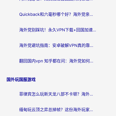
Quickback和六毫秒哪个好？海外党亲测：选对回国加速器，无缝刷剧办公不再愁
海外党别踩坑！永久VPN下载+回国加速器选择指南，无缝刷国内剧游戏支付
海外党避坑指南：安卓破解VPN真的靠谱吗？教你选对回国加速器无缝刷国内资源
翻回国内vpn 知乎都在问：海外党如何选对加速器，无缝刷剧打游戏？
国外玩国服游戏
菲律宾怎么玩新天龙八部不卡顿？海外党国服游戏加速器终极指南（附欧洲国外玩家实测）
缅甸玩云顶之弈总掉帧？这份海外玩家专属加速器攻略帮你上分