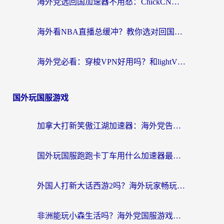
海外党选回国加速器不用愁：ChickCN和SpeedCN好用吗？实测对比+避坑指南
海外看NBA直播总缓冲？教你选对回国加速器，无缝看球还能刷国内剧
海外党必看：穿梭VPN好用吗？和lightVPN对比哪个回国效果更好？附真实体验与选择指南
国外玩国服游戏
加拿大打新笑傲江湖加速器：海外党告别延迟卡顿的实用指南
国外玩国服跑跑卡丁车用什么加速器最好？2026真实玩家亲测避坑指南
外国人打新大话西游2吗？海外玩家畅玩国服游戏的终极加速器指南
非洲能玩小森生活吗？海外党国服游戏加速器终极指南（附阿根廷CF手游帕斯卡契约解决方案）