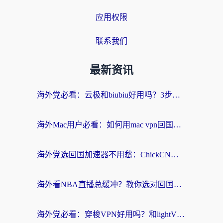
应用权限
联系我们
最新资讯
海外党必看：云极和biubiu好用吗？3步选对回国加速器，无缝刷国内剧玩手游
海外Mac用户必看：如何用mac vpn回国实现无缝刷国内剧玩国服？
海外党选回国加速器不用愁：ChickCN和SpeedCN好用吗？实测对比+避坑指南
海外看NBA直播总缓冲？教你选对回国加速器，无缝看球还能刷国内剧
海外党必看：穿梭VPN好用吗？和lightVPN对比哪个回国效果更好？附真实体验与选择指南