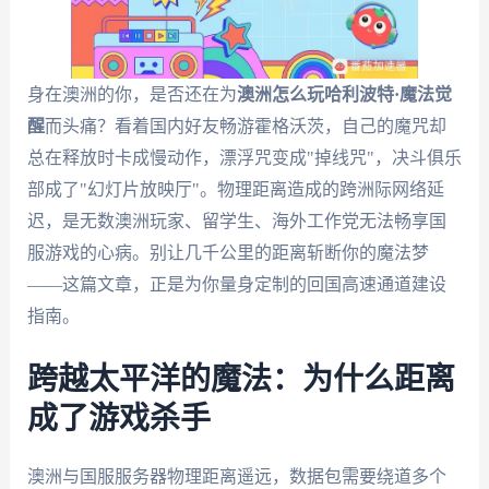
身在澳洲的你，是否还在为
澳洲怎么玩哈利波特·魔法觉
醒
而头痛？看着国内好友畅游霍格沃茨，自己的魔咒却
总在释放时卡成慢动作，漂浮咒变成"掉线咒"，决斗俱乐
部成了"幻灯片放映厅"。物理距离造成的跨洲际网络延
迟，是无数澳洲玩家、留学生、海外工作党无法畅享国
服游戏的心病。别让几千公里的距离斩断你的魔法梦
——这篇文章，正是为你量身定制的回国高速通道建设
指南。
跨越太平洋的魔法：为什么距离
成了游戏杀手
澳洲与国服服务器物理距离遥远，数据包需要绕道多个