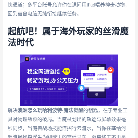
快通道；多平台账号允许你在课间用iPad喂养神奇动物，
回到宿舍电脑无缝衔接继续任务。
起航吧！属于海外玩家的丝滑魔
法时代
解决
澳洲怎么玩哈利波特·魔法觉醒
的钥匙，在于专业工
具对物理瓶颈的破局。当魔杖划出的轨迹与屏幕效果毫
秒同步，当魔兽战场技能连招行云流水，当你在塞纳河
畔流畅操控浮生为卿歌里的宫廷马车，距离终于不再是