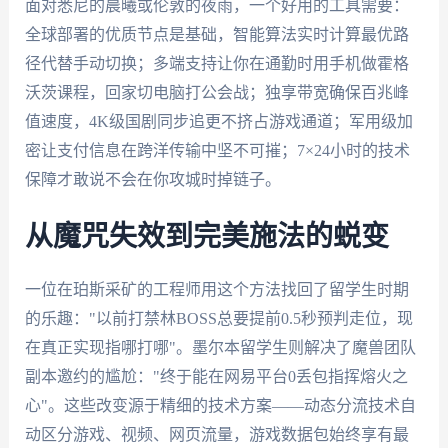
面对悉尼的晨曦或伦敦的夜雨，一个好用的工具需要：
全球部署的优质节点是基础，智能算法实时计算最优路
径代替手动切换；多端支持让你在通勤时用手机做霍格
沃茨课程，回家切电脑打公会战；独享带宽确保百兆峰
值速度，4K级国剧同步追更不挤占游戏通道；军用级加
密让支付信息在跨洋传输中坚不可摧；7×24小时的技术
保障才敢说不会在你攻城时掉链子。
从魔咒失效到完美施法的蜕变
一位在珀斯采矿的工程师用这个方法找回了留学生时期
的乐趣："以前打禁林BOSS总要提前0.5秒预判走位，现
在真正实现指哪打哪"。墨尔本留学生则解决了魔兽团队
副本邀约的尴尬："终于能在网易平台0丢包指挥熔火之
心"。这些改变源于精细的技术方案——动态分流技术自
动区分游戏、视频、网页流量，游戏数据包始终享有最