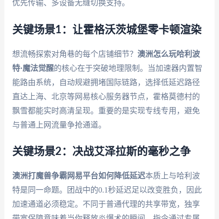
优先传输、多设备无缝切换支持。
关键场景1：让霍格沃茨城堡零卡顿渲染
想流畅探索对角巷的每个店铺细节？
澳洲怎么玩哈利波
特·魔法觉醒
的核心在于突破地理限制。当加速器内置智
能路由系统，自动规避拥堵国际链路，选择低延迟路径
直达上海、北京等网易核心服务器节点，霍格莫德村的
飘雪都能实时高清呈现。重要的是实现专线专用，避免
与普通上网流量争抢通道。
关键场景2：决战艾泽拉斯的毫秒之争
澳洲打魔兽争霸网易平台如何降低延迟
本质上与哈利波
特是同一命题。团战中的0.1秒延迟足以改变胜负，因此
加速通道必须稳定。不同于普通代理的共享带宽，独享
带宽保障意味着当你释放炎爆术的瞬间，指令通过专属