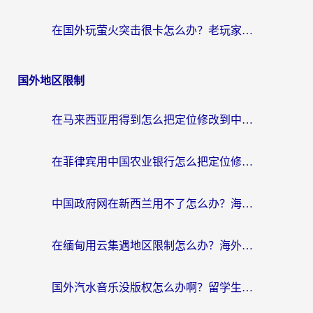
在国外玩萤火突击很卡怎么办？老玩家亲测有效的加速器选择指南
国外地区限制
在马来西亚用得到怎么把定位修改到中国国内？留学生亲测有效的追剧看片攻略
在菲律宾用中国农业银行怎么把定位修改到中国国内？海外华人必看的数字生活解决方案
中国政府网在新西兰用不了怎么办？海外华人追剧看新闻的实用指南
在缅甸用云集遇地区限制怎么办？海外党亲测有效解决方案来了！
国外汽水音乐没版权怎么办啊？留学生亲测有效的回国加速攻略