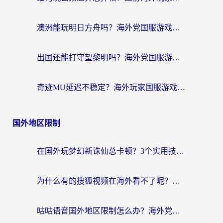
澳洲能玩明日方舟吗？海外党国服游戏畅玩终极指南（附实用加速器选择技巧）
出国还能打守望黎明吗？海外党国服游戏不卡顿的终极解法
奇迹MU延迟不稳定？海外玩家国服游戏加速器终极指南：从卡顿到丝滑的秘密
国外地区限制
在国外玩梦幻新诛仙总卡顿？3个实用技巧解决海外党痛点（附回国加速器选择指南）
为什么有的搜狐视频在海外看不了呢？留学生亲测有效的回国加速攻略
咕咕语音国外地区限制怎么办？海外党必备的回国加速器选择指南（附音悦Tai、搜狐视频解决妙招）