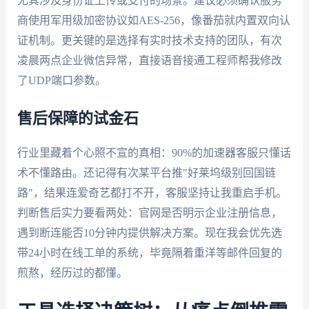
尤其涉及身份证上传或支付的场景。建议必须确认服务
商使用军用级加密协议如AES-256，像番茄就内置双向认
证机制。更关键的是选择有实时技术支持的团队，有次
凌晨两点企业微信异常，直接语音接通工程师帮我修改
了UDP端口参数。
售后保障的试金石
行业里藏着个心照不宣的真相：90%的加速器客服只懂话
术不懂路由。还记得有次某平台推"好莱坞级别回国链
路"，结果连爱奇艺都打不开，客服坚持让我重启手机。
判断售后实力要看两处：官网是否明示企业注册信息，
遇到断连能否10分钟内提供解决方案。现在我会优先选
带24小时在线工单的系统，毕竟隔着重洋等邮件回复的
煎熬，经历过的都懂。