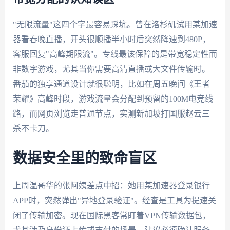
"无限流量"这四个字最容易踩坑。曾在洛杉矶试用某加速
器看春晚直播，开头很顺播半小时后突然降速到480P，
客服回复"高峰期限流"。专线最该保障的是带宽稳定性而
非数字游戏，尤其当你需要高清直播或大文件传输时。
番茄的独享通道设计就很聪明，比如在周五晚间《王者
荣耀》高峰时段，游戏流量会分配到预留的100M电竞线
路，而网页浏览走普通节点，实测新加坡打国服赵云三
杀不卡刀。
数据安全里的致命盲区
上周温哥华的张阿姨差点中招：她用某加速器登录银行
APP时，突然弹出"异地登录验证"。经查是工具为提速关
闭了传输加密。现在国际黑客常盯着VPN传输数据包，