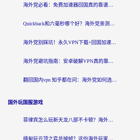
海外党必看：免费加速器回国真的靠谱吗？3步教你选到好用的归雁替代
Quickback和六毫秒哪个好？海外党亲测：选对回国加速器，无缝刷剧办公不再愁
海外党别踩坑！永久VPN下载+回国加速器选择指南，无缝刷国内剧游戏支付
海外党避坑指南：安卓破解VPN真的靠谱吗？教你选对回国加速器无缝刷国内资源
翻回国内vpn 知乎都在问：海外党如何选对加速器，无缝刷剧打游戏？
国外玩国服游戏
菲律宾怎么玩新天龙八部不卡顿？海外党国服游戏加速器终极指南（附欧洲国外玩家实测）
缅甸玩云顶之弈总掉帧？这份海外玩家专属加速器攻略帮你上分