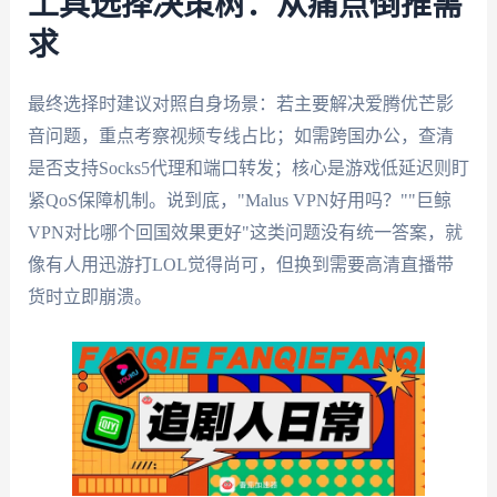
工具选择决策树：从痛点倒推需
求
最终选择时建议对照自身场景：若主要解决爱腾优芒影
音问题，重点考察视频专线占比；如需跨国办公，查清
是否支持Socks5代理和端口转发；核心是游戏低延迟则盯
紧QoS保障机制。说到底，"Malus VPN好用吗？""巨鲸
VPN对比哪个回国效果更好"这类问题没有统一答案，就
像有人用迅游打LOL觉得尚可，但换到需要高清直播带
货时立即崩溃。