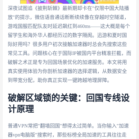
深夜试图追《披荆斩棘》最新期却卡在"仅限中国大陆播
放"的提示，微信语音通话断断续续像在穿越时空隧道，
游戏国服匹配队友时延迟飙红到460ms——这大概是每个
留学生和海外华人都经历过的数字隔阂。迅游和夏时国
际好用吗？很多用户初次接触加速器时总会先搜索这些
常见工具。问题核心在于国际IP被国内平台精准拦截，而
破解之术正是专为回国场景优化的加速服务。本文将用
真实使用体验为你剖析加速器的选择逻辑，从数据安全
到带宽分配，助你真正实现一键跨越地理屏障。
破解区域锁的关键：回国专线设
计原理
普通VPN常把"翻墙回国"想得太过简单。当你输入"加速
器vpn电脑版"搜索时，那些标榜全局加速的工具往往走