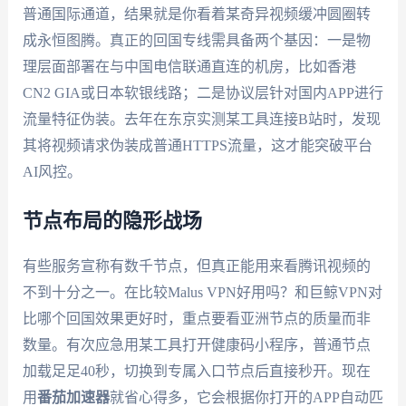
普通国际通道，结果就是你看着某奇异视频缓冲圆圈转
成永恒图腾。真正的回国专线需具备两个基因：一是物
理层面部署在与中国电信联通直连的机房，比如香港
CN2 GIA或日本软银线路；二是协议层针对国内APP进行
流量特征伪装。去年在东京实测某工具连接B站时，发现
其将视频请求伪装成普通HTTPS流量，这才能突破平台
AI风控。
节点布局的隐形战场
有些服务宣称有数千节点，但真正能用来看腾讯视频的
不到十分之一。在比较Malus VPN好用吗？和巨鲸VPN对
比哪个回国效果更好时，重点要看亚洲节点的质量而非
数量。有次应急用某工具打开健康码小程序，普通节点
加载足足40秒，切换到专属入口节点后直接秒开。现在
用
番茄加速器
就省心得多，它会根据你打开的APP自动匹