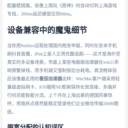
配最稳链路，就像上周玩《原神》时自动切到上海游戏
专线，200ms延迟硬是压到68ms。
设备兼容中的魔鬼细节
当你用Surface远程处理国内税务申报，同时在安卓手机
刷抖音直播，iPad上家人正用优酷追剧——这才是海外党
真实的多设备场景。市面上某些电脑版加速器在win11系
统频繁掉线，而手机端又强制锁后台耗电。真流畅体验
应该像最近用的
番茄加速器
这样：Win/Mac客户端采用轻
量级虚拟网卡，iOS端用NE框架保持长效连接，多端并
行时还能智能分流。上个月在上海出差的德国同事惊
呼，用我热点居然能稳定登录他们企业微信传输200M图
纸。
带宽分配的认知误区