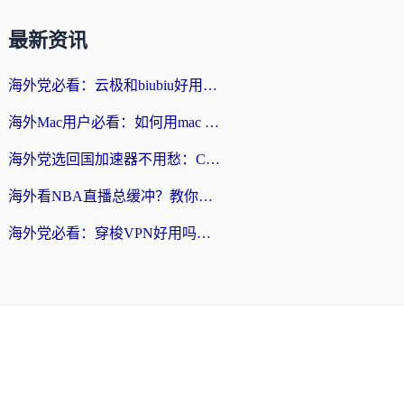
最新资讯
海外党必看：云极和biubiu好用吗？3步选对回国加速器，无缝刷国内剧玩手游
海外Mac用户必看：如何用mac vpn回国实现无缝刷国内剧玩国服？
海外党选回国加速器不用愁：ChickCN和SpeedCN好用吗？实测对比+避坑指南
海外看NBA直播总缓冲？教你选对回国加速器，无缝看球还能刷国内剧
海外党必看：穿梭VPN好用吗？和lightVPN对比哪个回国效果更好？附真实体验与选择指南