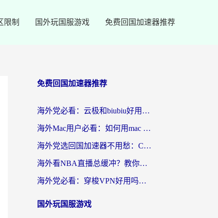
区限制
国外玩国服游戏
免费回国加速器推荐
免费回国加速器推荐
海外党必看：云极和biubiu好用吗？3步选对回国加速器，无缝刷国内剧玩手游
海外Mac用户必看：如何用mac vpn回国实现无缝刷国内剧玩国服？
海外党选回国加速器不用愁：ChickCN和SpeedCN好用吗？实测对比+避坑指南
海外看NBA直播总缓冲？教你选对回国加速器，无缝看球还能刷国内剧
海外党必看：穿梭VPN好用吗？和lightVPN对比哪个回国效果更好？附真实体验与选择指南
国外玩国服游戏