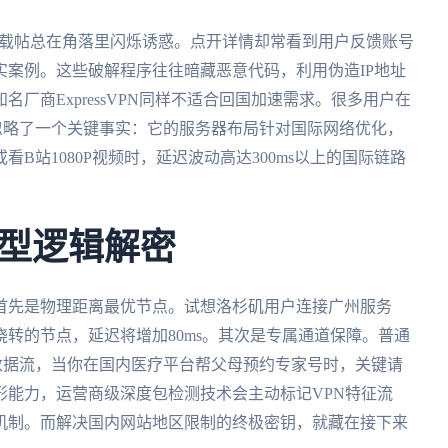
”下载帖总在角落里闪烁诱惑。点开详情却常看到用户反馈账号
案例。这些破解程序往往暗藏恶意代码，利用伪造IP地址
厂商ExpressVPN同样不适合回国加速需求。很多用户在
制时，忽略了一个关键事实：它的服务器布局针对国际网络优化，
B站1080P视频时，延迟波动高达300ms以上的国际链路
型逻辑解密
首先是物理距离最优节点。试想洛杉矶用户连接广州服务
转的节点，延迟将增加80ms。其次是专属通道保障。普通
be的4K数据流，当你在国内医疗平台帮父母预约专家号时，关键请
形能力，运营商级深度包检测技术会主动标记VPN特征流
机制。而解决国内网站地区限制的终极密钥，就藏在接下来