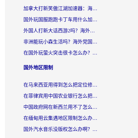
加拿大打新笑傲江湖加速器：海外党告别延迟卡顿的实用指南
国外玩国服跑跑卡丁车用什么加速器最好？2026真实玩家亲测避坑指南
外国人打新大话西游2吗？海外玩家畅玩国服游戏的终极加速器指南
非洲能玩小森生活吗？海外党国服游戏加速器终极指南（附阿根廷CF手游帕斯卡契约解决方案）
在国外玩萤火突击很卡怎么办？老玩家亲测有效的加速器选择指南
国外地区限制
在马来西亚用得到怎么把定位修改到中国国内？留学生亲测有效的追剧看片攻略
在菲律宾用中国农业银行怎么把定位修改到中国国内？海外华人必看的数字生活解决方案
中国政府网在新西兰用不了怎么办？海外华人追剧看新闻的实用指南
在缅甸用云集遇地区限制怎么办？海外党亲测有效解决方案来了！
国外汽水音乐没版权怎么办啊？留学生亲测有效的回国加速攻略