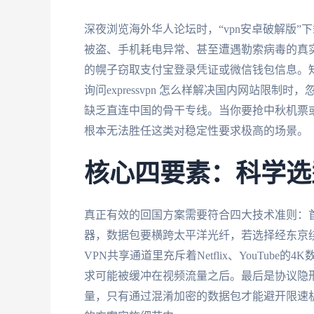
深夜浏览海外华人论坛时，“vpn安卓破解版
被盗、手机耗电异常、甚至遭遇勒索病毒的真实
的幌子窃取支付宝登录凭证或微信钱包信息。知名
询问expressvpn 怎么样解决国内网站限
缺乏直连中国的骨干专线。当你要抢中秋机票或看
根本无法胜任这类对稳定性要求极高的场景。
核心四要素：科学选
真正有效的回国方案需要符合四大技术准则：
器，数据包要横跨太平洋光纤，若选择经东京绕
VPN共享通道里充斥着Netflix、YouTu
求可能被缓冲在视频流量之后。最后是协议隐
量，只有通过混淆加密的数据包才能避开限速