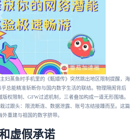
人主妇蒸鱼时手机里的《甄嬛传》突然跳出地区限制提醒，海
离似乎总能精准斩断你与国内数字生活的联结。物理隔阂背后
域版权限制、GFW过滤机制，三者叠加构成一道无形围墙。
费”方案时栽过跟头：限流断连、数据泄露、账号冻结接踵而至。这篇
海外重建与祖国的数字脐带。
和虚假承诺