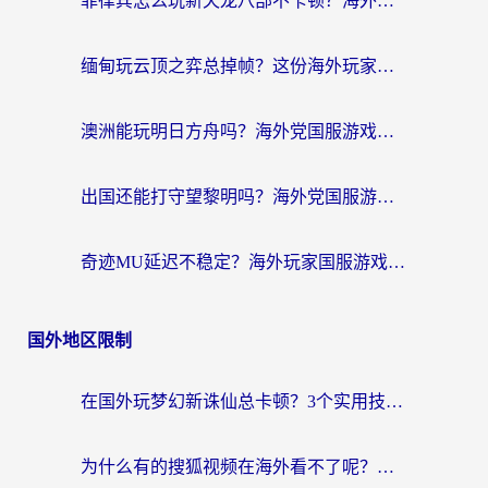
菲律宾怎么玩新天龙八部不卡顿？海外党国服游戏加速器终极指南（附欧洲国外玩家实测）
缅甸玩云顶之弈总掉帧？这份海外玩家专属加速器攻略帮你上分
澳洲能玩明日方舟吗？海外党国服游戏畅玩终极指南（附实用加速器选择技巧）
出国还能打守望黎明吗？海外党国服游戏不卡顿的终极解法
奇迹MU延迟不稳定？海外玩家国服游戏加速器终极指南：从卡顿到丝滑的秘密
国外地区限制
在国外玩梦幻新诛仙总卡顿？3个实用技巧解决海外党痛点（附回国加速器选择指南）
为什么有的搜狐视频在海外看不了呢？留学生亲测有效的回国加速攻略