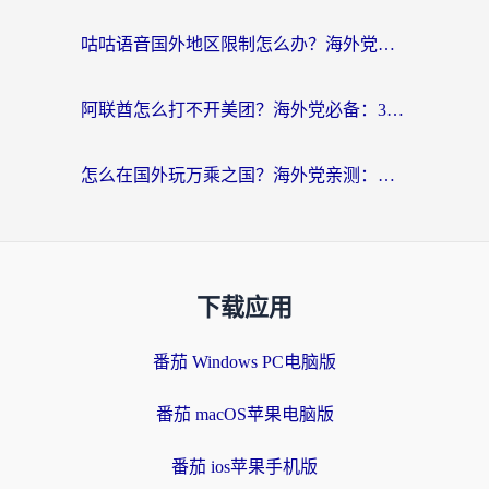
咕咕语音国外地区限制怎么办？海外党必备的回国加速器选择指南（附音悦Tai、搜狐视频解决妙招）
阿联酋怎么打不开美团？海外党必备：3步解决回国追剧、看球、刷B站的全部烦恼
怎么在国外玩万乘之国？海外党亲测：突破限制的3个实用技巧
下载应用
番茄 Windows PC电脑版
番茄 macOS苹果电脑版
番茄 ios苹果手机版