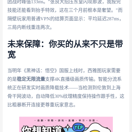
团战时峰值133ms。"张良大招压东皇闪现那波，我按完
技能还能看到抬手特效，这在三个月前根本是奢望。"而
隔壁玩家用普通VPN的结算页面显示：平均延迟287ms，
三局内断线重连两次。
未来保障：你买的从来不只是带
宽
当明年《黑神话：悟空》国服上线时，西雅图玩家需要
的是
稳定无限流量
支撑4K直播级画质传输。智能分流系
统正在研发实时画质降载技术——当检测到伦敦到上海
骨干网波动，自动降低30%纹理精度保持操作跟手性，这
比粗暴断开连接更尊重玩家意志。