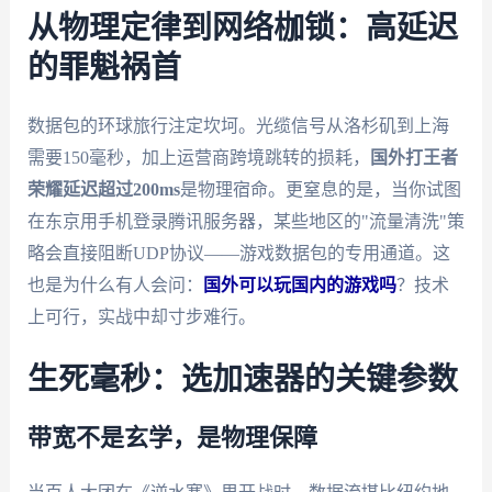
从物理定律到网络枷锁：高延迟
的罪魁祸首
数据包的环球旅行注定坎坷。光缆信号从洛杉矶到上海
需要150毫秒，加上运营商跨境跳转的损耗，
国外打王者
荣耀延迟超过200ms
是物理宿命。更窒息的是，当你试图
在东京用手机登录腾讯服务器，某些地区的"流量清洗"策
略会直接阻断UDP协议——游戏数据包的专用通道。这
也是为什么有人会问：
国外可以玩国内的游戏吗
？技术
上可行，实战中却寸步难行。
生死毫秒：选加速器的关键参数
带宽不是玄学，是物理保障