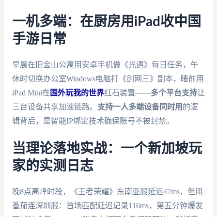
一机多端：在厨房用iPad收中国
手游日常
早晨在旧金山公寓用安卓手机做《光遇》每日任务，午
休时切换办公室Windows电脑打《剑网三》副本，睡前用
iPad Mini在
国外玩我的世界
红石装置——
多个平台支持
让
三台设备共享加速链路。
支持一人多端设备同时用
的逻
辑背后，是智能IP绑定技术确保账号不被封禁。
当理论落地实战：一个新加坡玩
家的实测日志
晚8点高峰时段，《王者荣耀》东南亚服延迟47ms，但用
番茄连深圳服：首场匹配延迟记录116ms，第五分钟爆发