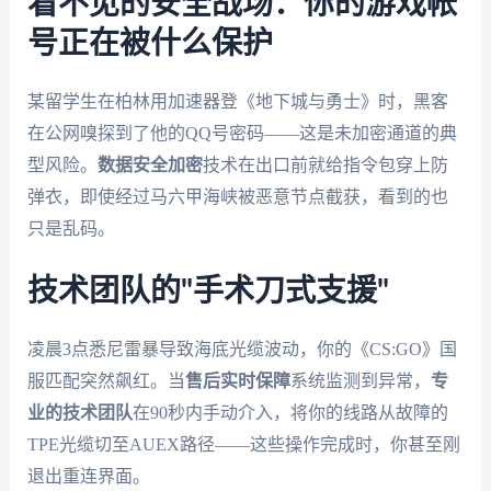
看不见的安全战场：你的游戏帐
号正在被什么保护
某留学生在柏林用加速器登《地下城与勇士》时，黑客
在公网嗅探到了他的QQ号密码——这是未加密通道的典
型风险。
数据安全加密
技术在出口前就给指令包穿上防
弹衣，即使经过马六甲海峡被恶意节点截获，看到的也
只是乱码。
技术团队的"手术刀式支援"
凌晨3点悉尼雷暴导致海底光缆波动，你的《CS:GO》国
服匹配突然飙红。当
售后实时保障
系统监测到异常，
专
业的技术团队
在90秒内手动介入，将你的线路从故障的
TPE光缆切至AUEX路径——这些操作完成时，你甚至刚
退出重连界面。