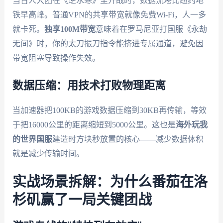
当百人大团在《逆水寒》里开战时，数据流堪比纽约地
铁早高峰。普通VPN的共享带宽就像免费Wi-Fi，人一多
就卡死。
独享100M带宽
意味着在罗马尼亚打国服《永劫
无间》时，你的太刀振刀指令能挤进专属通道，避免因
带宽阻塞导致操作失效。
数据压缩：用技术打败物理距离
当加速器把100KB的游戏数据压缩到30KB再传输，等效
于把16000公里的距离缩短到5000公里。这也是
海外玩我
的世界国服
建造时方块秒放置的核心——减少数据体积
就是减少传输时间。
实战场景拆解：为什么番茄在洛
杉矶赢了一局关键团战