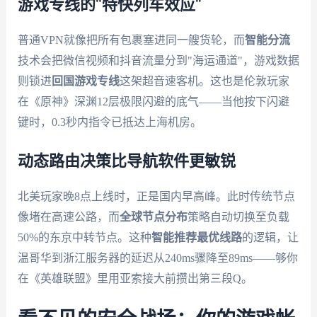
游戏专线的"特快列车效应"
普通VPN就像把所有包裹塞进同一艘货轮，而
智能分流
技术会把微信视频和抖音流量分到"海运通道"，游戏数据
则锁进
回国游戏专线
这架超音速客机。这也是伦敦玩家
在《原神》深渊12层极限闪避的底气——当他按下闪避
键时，0.3秒内指令已抵达上海机房。
动态路由决策比导航软件更敏锐
北美玩家晚8点上线时，正是国内早高峰。此时传统节点
像堵在高速公路，而
全球节点分布
策略自动切换至负载
50%的东京中转节点。这种
智能推荐最优线路
的逻辑，让
温哥华到浙江服务器的延迟从240ms骤降至89ms——够你
在《英雄联盟》里用亚索接大前攒出第三段Q。