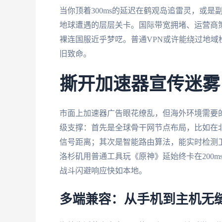
当你顶着300ms的延迟在鹤观岛追雷灵，或
地球遭遇的层层关卡。国际带宽拥堵、运营商策
裸连国服近乎梦呓。普通VPN或许能绕过地域
旧致命。
撕开加速器宣传迷雾
市面上加速器广告眼花缭乱，但海外环境需要
级支撑：首先是全球骨干网节点布局，比如在
信号距离；其次是智能路由算法，能实时检测
洛杉矶用普通工具玩《原神》延始终卡在200m
战斗闪避响应快如本地。
多端兼容：从手机到主机无