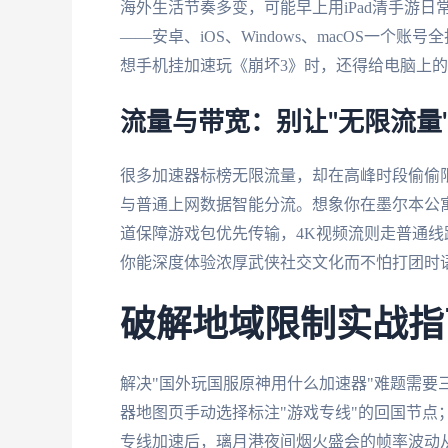
海外生活节奏多变，可能早上用iPad清手游
——安卓、iOS、Windows、macOS一
想手机挂加速玩《崩坏3》时，还得给电脑上
流量与带宽：别让"无限流量
很多加速器标榜无限流量，却在高峰时段偷偷
与普通上网数据智能分流。想象你在墨尔本公
道保障游戏包优先传输，4K视频流则走普通线路
你能深度体验浓厚武侠社交文化而不怕打团时
破解地域限制实战指
解决"国外玩国服原神用什么加速器"难题需要
器地图页手动选择标注"游戏专线"的回国节点
专线加速后，璃月港夜间烟火盛会的帧率波动从