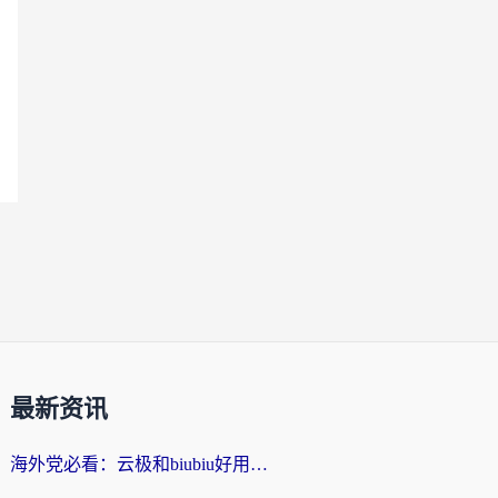
最新资讯
海外党必看：云极和biubiu好用吗？3步选对回国加速器，无缝刷国内剧玩手游