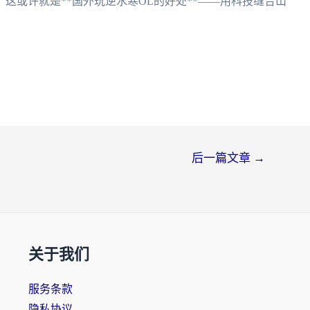
这或许就是**国外玩逆水寒OL的好处**——用科技缝合山
后一篇文章
→
关于我们
服务条款
隐私协议