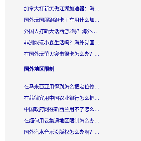
加拿大打新笑傲江湖加速器：海外党告别延迟卡顿的实用指南
国外玩国服跑跑卡丁车用什么加速器最好？2026真实玩家亲测避坑指南
外国人打新大话西游2吗？海外玩家畅玩国服游戏的终极加速器指南
非洲能玩小森生活吗？海外党国服游戏加速器终极指南（附阿根廷CF手游帕斯卡契约解决方案）
在国外玩萤火突击很卡怎么办？老玩家亲测有效的加速器选择指南
国外地区限制
在马来西亚用得到怎么把定位修改到中国国内？留学生亲测有效的追剧看片攻略
在菲律宾用中国农业银行怎么把定位修改到中国国内？海外华人必看的数字生活解决方案
中国政府网在新西兰用不了怎么办？海外华人追剧看新闻的实用指南
在缅甸用云集遇地区限制怎么办？海外党亲测有效解决方案来了！
国外汽水音乐没版权怎么办啊？留学生亲测有效的回国加速攻略