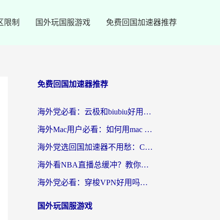
区限制
国外玩国服游戏
免费回国加速器推荐
免费回国加速器推荐
海外党必看：云极和biubiu好用吗？3步选对回国加速器，无缝刷国内剧玩手游
海外Mac用户必看：如何用mac vpn回国实现无缝刷国内剧玩国服？
海外党选回国加速器不用愁：ChickCN和SpeedCN好用吗？实测对比+避坑指南
海外看NBA直播总缓冲？教你选对回国加速器，无缝看球还能刷国内剧
海外党必看：穿梭VPN好用吗？和lightVPN对比哪个回国效果更好？附真实体验与选择指南
国外玩国服游戏