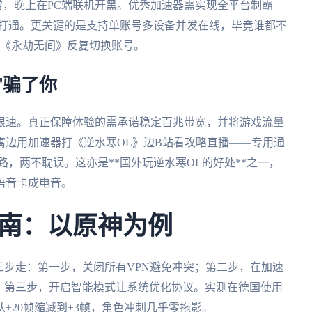
日常，晚上在PC端联机开黑。优秀加速器需实现全平台制霸
个账号全打通。更关键的是支持单账号多设备并发在线，毕竟谁都不
的《永劫无间》反复切换账号。
"骗了你
限速。真正保障体验的需承诺稳定百兆带宽，并将游戏流量
寓边用加速器打《逆水寒OL》边B站看攻略直播——专用通
，两不耽误。这亦是**国外玩逆水寒OL的好处**之一，
语音卡成电音。
南：以原神为例
三步走：第一步，关闭所有VPN避免冲突；第二步，在加速
；第三步，开启智能模式让系统优化协议。实测在德国使用
±20帧缩减到±3帧，角色冲刺几乎零拖影。