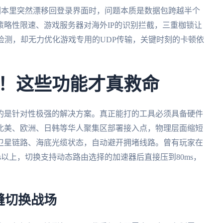
是副本里突然漂移回登录界面时，问题本质是数据包跨越半个
略性限速、游戏服务器对海外IP的识别拦截，三重枷锁让
检测，却无力优化游戏专用的UDP传输，关键时刻的卡顿依
！这些功能才真救命
的是针对性极强的解决方案。真正能打的工具必须具备硬件
北美、欧洲、日韩等华人聚集区部署接入点，物理层面缩短
卫星链路、海底光缆状态，自动避开拥堵线路。曾有玩家在
s以上，切换支持动态路由选择的加速器后直接压到80ms，
缝切换战场