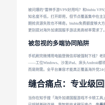
被问爆的“雷神手游VPN好用吗？和biubiu
知名度不低，打开即用，但节点覆盖集中在主
期抢资源失败也不稀奇。biubiu免费额度够
更别提对海外加速国服手游这类高帧率需求了
被忽视的多端协同陷阱
手机刷完微博用电脑登微信却被强制下线？老
——工位Windows、沙发iPad、床头And
而是刚需。全平台兼容才能真正覆盖海外党24
缝合痛点：专业级回
当你在知乎搜「海外加速国服游戏不卡顿工具」时
已超越基础连接，靠智能技术碾压痛点。像
番