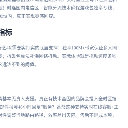
者》时连国内电信区，智能分流技术确保游戏包独享专线，
0ms内，真正实现零感回穿。
指标
艺4K需要实打实的底层支撑：独享100M+带宽保证多人同
线；抗丢包算法补偿网络抖动。实际体验就是拖动进度条秒
永远达不到的阈值。
工具基本无真人支援。真正有技术基因的品牌会投入全时区技
邮件报障48小时回复”服务？番茄这种支持实时在线客服+工
对性调整当地路由路径，效率差出天际。售后不是成本项，