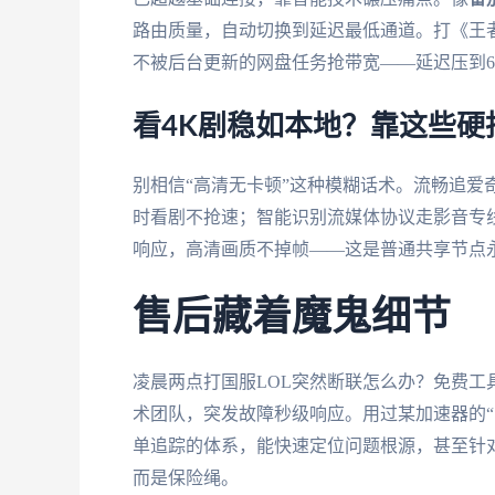
路由质量，自动切换到延迟最低通道。打《王
不被后台更新的网盘任务抢带宽——延迟压到6
看4K剧稳如本地？靠这些硬
别相信“高清无卡顿”这种模糊话术。流畅追爱奇
时看剧不抢速；智能识别流媒体协议走影音专
响应，高清画质不掉帧——这是普通共享节点
售后藏着魔鬼细节
凌晨两点打国服LOL突然断联怎么办？免费
术团队，突发故障秒级响应。用过某加速器的“
单追踪的体系，能快速定位问题根源，甚至针
而是保险绳。