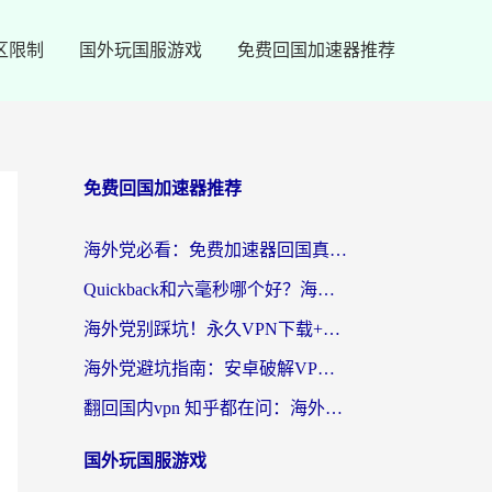
区限制
国外玩国服游戏
免费回国加速器推荐
免费回国加速器推荐
海外党必看：免费加速器回国真的靠谱吗？3步教你选到好用的归雁替代
Quickback和六毫秒哪个好？海外党亲测：选对回国加速器，无缝刷剧办公不再愁
海外党别踩坑！永久VPN下载+回国加速器选择指南，无缝刷国内剧游戏支付
海外党避坑指南：安卓破解VPN真的靠谱吗？教你选对回国加速器无缝刷国内资源
翻回国内vpn 知乎都在问：海外党如何选对加速器，无缝刷剧打游戏？
国外玩国服游戏