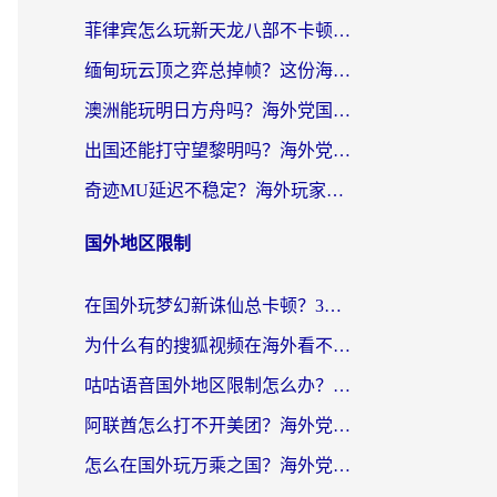
菲律宾怎么玩新天龙八部不卡顿？海外党国服游戏加速器终极指南（附欧洲国外玩家实测）
缅甸玩云顶之弈总掉帧？这份海外玩家专属加速器攻略帮你上分
澳洲能玩明日方舟吗？海外党国服游戏畅玩终极指南（附实用加速器选择技巧）
出国还能打守望黎明吗？海外党国服游戏不卡顿的终极解法
奇迹MU延迟不稳定？海外玩家国服游戏加速器终极指南：从卡顿到丝滑的秘密
国外地区限制
在国外玩梦幻新诛仙总卡顿？3个实用技巧解决海外党痛点（附回国加速器选择指南）
为什么有的搜狐视频在海外看不了呢？留学生亲测有效的回国加速攻略
咕咕语音国外地区限制怎么办？海外党必备的回国加速器选择指南（附音悦Tai、搜狐视频解决妙招）
阿联酋怎么打不开美团？海外党必备：3步解决回国追剧、看球、刷B站的全部烦恼
怎么在国外玩万乘之国？海外党亲测：突破限制的3个实用技巧