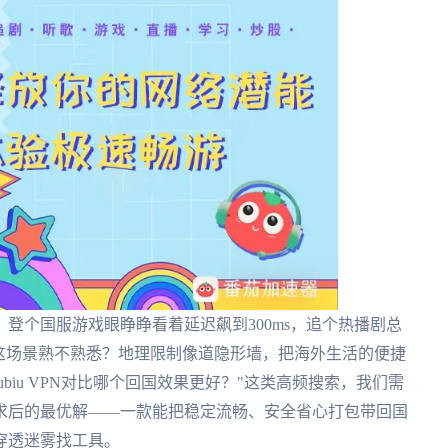
登个国服游戏眼睁睁看着延迟飙到300ms，追个热播剧总
这场景熟不熟悉？地理限制像道隐形墙，把海外生活的便捷
ubiu VPN对比哪个回国效果更好？"这类高频搜索，我们需
求后的最优解——一款能把稳定流畅、安全省心打包带回国
穿透迷雾找工具。