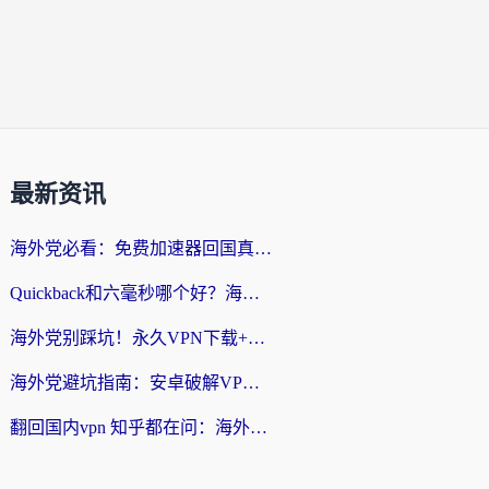
最新资讯
海外党必看：免费加速器回国真的靠谱吗？3步教你选到好用的归雁替代
Quickback和六毫秒哪个好？海外党亲测：选对回国加速器，无缝刷剧办公不再愁
海外党别踩坑！永久VPN下载+回国加速器选择指南，无缝刷国内剧游戏支付
海外党避坑指南：安卓破解VPN真的靠谱吗？教你选对回国加速器无缝刷国内资源
翻回国内vpn 知乎都在问：海外党如何选对加速器，无缝刷剧打游戏？