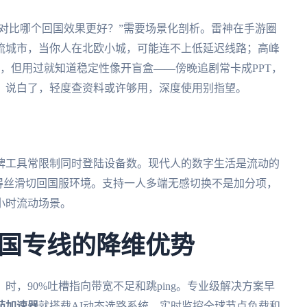
 VPN对比哪个回国效果更好？”需要场景化剖析。雷神在手游圈
流城市，当你人在北欧小城，可能连不上低延迟线路；高峰
大方，但用过就知道稳定性像开盲盒——傍晚追剧常卡成PPT，
。说白了，轻度查资料或许够用，深度使用别指望。
牌工具常限制同时登陆设备数。现代人的数字生活是流动的
roid都得丝滑切回国服环境。支持一人多端无感切换不是加分项，
小时流动场景。
国专线的降维优势
，90%吐槽指向带宽不足和跳ping。专业级解决方案早
茄加速器
就搭载AI动态选路系统，实时监控全球节点负载和