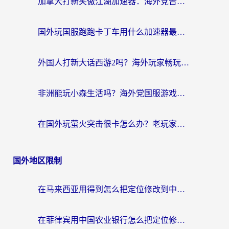
加拿大打新笑傲江湖加速器：海外党告别延迟卡顿的实用指南
国外玩国服跑跑卡丁车用什么加速器最好？2026真实玩家亲测避坑指南
外国人打新大话西游2吗？海外玩家畅玩国服游戏的终极加速器指南
非洲能玩小森生活吗？海外党国服游戏加速器终极指南（附阿根廷CF手游帕斯卡契约解决方案）
在国外玩萤火突击很卡怎么办？老玩家亲测有效的加速器选择指南
国外地区限制
在马来西亚用得到怎么把定位修改到中国国内？留学生亲测有效的追剧看片攻略
在菲律宾用中国农业银行怎么把定位修改到中国国内？海外华人必看的数字生活解决方案