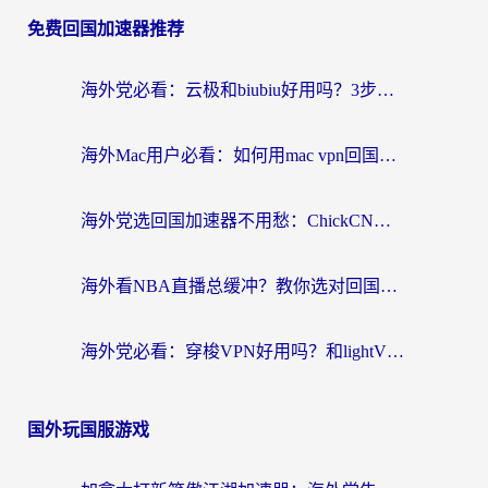
免费回国加速器推荐
海外党必看：云极和biubiu好用吗？3步选对回国加速器，无缝刷国内剧玩手游
海外Mac用户必看：如何用mac vpn回国实现无缝刷国内剧玩国服？
海外党选回国加速器不用愁：ChickCN和SpeedCN好用吗？实测对比+避坑指南
海外看NBA直播总缓冲？教你选对回国加速器，无缝看球还能刷国内剧
海外党必看：穿梭VPN好用吗？和lightVPN对比哪个回国效果更好？附真实体验与选择指南
国外玩国服游戏