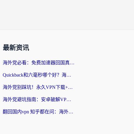
最新资讯
海外党必看：免费加速器回国真的靠谱吗？3步教你选到好用的归雁替代
Quickback和六毫秒哪个好？海外党亲测：选对回国加速器，无缝刷剧办公不再愁
海外党别踩坑！永久VPN下载+回国加速器选择指南，无缝刷国内剧游戏支付
海外党避坑指南：安卓破解VPN真的靠谱吗？教你选对回国加速器无缝刷国内资源
翻回国内vpn 知乎都在问：海外党如何选对加速器，无缝刷剧打游戏？