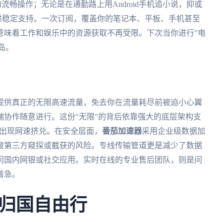
S的流畅操作；无论是在通勤路上用Android手机追小说，抑或
能提供稳定支持。一次订阅，覆盖你的笔记本、平板、手机甚至
意味着工作和娱乐中的资源获取不再受限。下次当你进行"电
岛。
提供真正的无限高速流量，免去你在流量耗尽前被迫小心翼
协作随意进行。这份"无限"的背后依靠强大的底层架构支
会出现网速挤兑。在安全层面，
番茄加速器
采用企业级数据加
被第三方窥探或截获的风险。专线传输管道更是减少了数据
问国内网银或社交应用。实时在线的专业售后团队，则是问
着急。
归国自由行