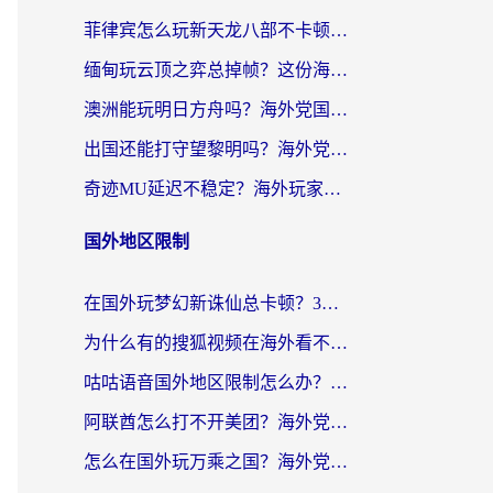
菲律宾怎么玩新天龙八部不卡顿？海外党国服游戏加速器终极指南（附欧洲国外玩家实测）
缅甸玩云顶之弈总掉帧？这份海外玩家专属加速器攻略帮你上分
澳洲能玩明日方舟吗？海外党国服游戏畅玩终极指南（附实用加速器选择技巧）
出国还能打守望黎明吗？海外党国服游戏不卡顿的终极解法
奇迹MU延迟不稳定？海外玩家国服游戏加速器终极指南：从卡顿到丝滑的秘密
国外地区限制
在国外玩梦幻新诛仙总卡顿？3个实用技巧解决海外党痛点（附回国加速器选择指南）
为什么有的搜狐视频在海外看不了呢？留学生亲测有效的回国加速攻略
咕咕语音国外地区限制怎么办？海外党必备的回国加速器选择指南（附音悦Tai、搜狐视频解决妙招）
阿联酋怎么打不开美团？海外党必备：3步解决回国追剧、看球、刷B站的全部烦恼
怎么在国外玩万乘之国？海外党亲测：突破限制的3个实用技巧