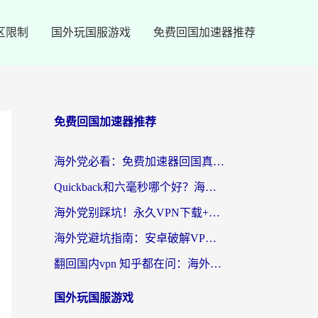
区限制
国外玩国服游戏
免费回国加速器推荐
免费回国加速器推荐
海外党必看：免费加速器回国真的靠谱吗？3步教你选到好用的归雁替代
Quickback和六毫秒哪个好？海外党亲测：选对回国加速器，无缝刷剧办公不再愁
海外党别踩坑！永久VPN下载+回国加速器选择指南，无缝刷国内剧游戏支付
海外党避坑指南：安卓破解VPN真的靠谱吗？教你选对回国加速器无缝刷国内资源
翻回国内vpn 知乎都在问：海外党如何选对加速器，无缝刷剧打游戏？
国外玩国服游戏