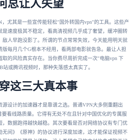
为何总让人失望
N，尤其是一些宣传能轻松"国外转国内vpn"的工具。这些产
就是速度极其不稳定，看高清视频几乎成了奢望，缓冲圈转
，敌人早跑没影了。所谓的节点常常失效，今天能用明天就
费版每月几个G根本不经用，看两部电影就告急。最让人担
取的风险真实存在。当你费尽周折完成一次"电脑vpn 下
、B站或腾讯视频时，那种失落感太真实了。
穿这三大真本事
资源设计的加速器才是靠谱之选。普通VPN大多侧重翻出
首要看线路质量。它得有无处不在且针对中国优化的专属服
短，数据跑得越快越稳。其次要看是否对网络协议有专门优
劫无间》《原神》的协议进行深度加速，这才能保证视频不