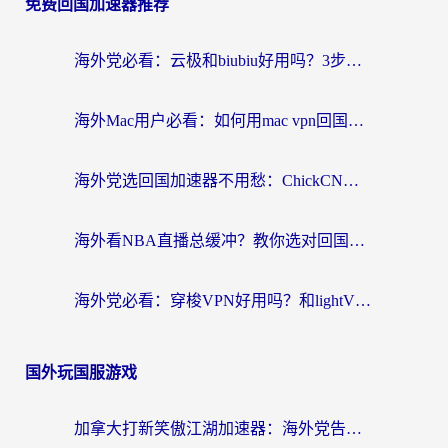
免费回国加速器推荐
海外党必看：云极和biubiu好用吗？3步选对回国加速器，无缝刷国内剧玩手游
海外Mac用户必看：如何用mac vpn回国实现无缝刷国内剧玩国服？
海外党选回国加速器不用愁：ChickCN和SpeedCN好用吗？实测对比+避坑指南
海外看NBA直播总缓冲？教你选对回国加速器，无缝看球还能刷国内剧
海外党必看：穿梭VPN好用吗？和lightVPN对比哪个回国效果更好？附真实体验与选择指南
国外玩国服游戏
加拿大打新笑傲江湖加速器：海外党告别延迟卡顿的实用指南