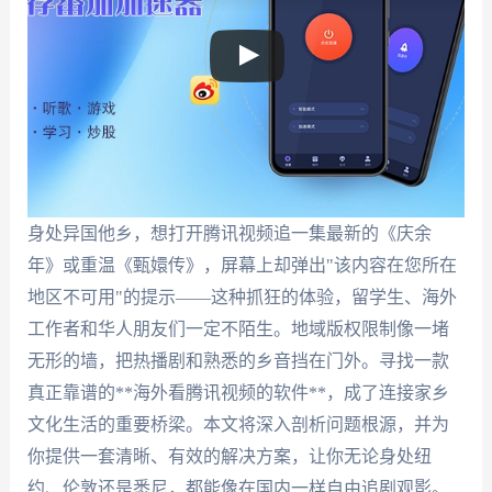
身处异国他乡，想打开腾讯视频追一集最新的《庆余
年》或重温《甄嬛传》，屏幕上却弹出"该内容在您所在
地区不可用"的提示——这种抓狂的体验，留学生、海外
工作者和华人朋友们一定不陌生。地域版权限制像一堵
无形的墙，把热播剧和熟悉的乡音挡在门外。寻找一款
真正靠谱的**海外看腾讯视频的软件**，成了连接家乡
文化生活的重要桥梁。本文将深入剖析问题根源，并为
你提供一套清晰、有效的解决方案，让你无论身处纽
约、伦敦还是悉尼，都能像在国内一样自由追剧观影。