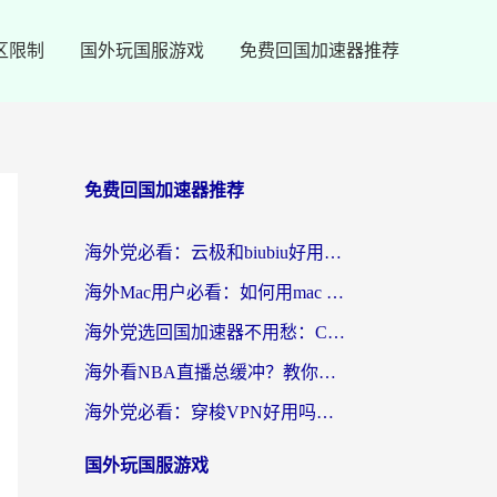
区限制
国外玩国服游戏
免费回国加速器推荐
免费回国加速器推荐
海外党必看：云极和biubiu好用吗？3步选对回国加速器，无缝刷国内剧玩手游
海外Mac用户必看：如何用mac vpn回国实现无缝刷国内剧玩国服？
海外党选回国加速器不用愁：ChickCN和SpeedCN好用吗？实测对比+避坑指南
海外看NBA直播总缓冲？教你选对回国加速器，无缝看球还能刷国内剧
海外党必看：穿梭VPN好用吗？和lightVPN对比哪个回国效果更好？附真实体验与选择指南
国外玩国服游戏