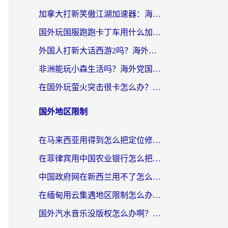
加拿大打新笑傲江湖加速器：海外党告别延迟卡顿的实用指南
国外玩国服跑跑卡丁车用什么加速器最好？2026真实玩家亲测避坑指南
外国人打新大话西游2吗？海外玩家畅玩国服游戏的终极加速器指南
非洲能玩小森生活吗？海外党国服游戏加速器终极指南（附阿根廷CF手游帕斯卡契约解决方案）
在国外玩萤火突击很卡怎么办？老玩家亲测有效的加速器选择指南
国外地区限制
在马来西亚用得到怎么把定位修改到中国国内？留学生亲测有效的追剧看片攻略
在菲律宾用中国农业银行怎么把定位修改到中国国内？海外华人必看的数字生活解决方案
中国政府网在新西兰用不了怎么办？海外华人追剧看新闻的实用指南
在缅甸用云集遇地区限制怎么办？海外党亲测有效解决方案来了！
国外汽水音乐没版权怎么办啊？留学生亲测有效的回国加速攻略