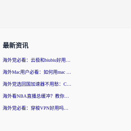
最新资讯
海外党必看：云极和biubiu好用吗？3步选对回国加速器，无缝刷国内剧玩手游
海外Mac用户必看：如何用mac vpn回国实现无缝刷国内剧玩国服？
海外党选回国加速器不用愁：ChickCN和SpeedCN好用吗？实测对比+避坑指南
海外看NBA直播总缓冲？教你选对回国加速器，无缝看球还能刷国内剧
海外党必看：穿梭VPN好用吗？和lightVPN对比哪个回国效果更好？附真实体验与选择指南