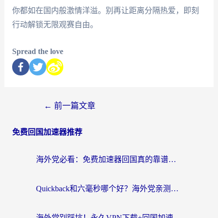
你都如在国内般激情洋溢。别再让距离分隔热爱，即刻
行动解锁无限观赛自由。
Spread the love
←
前一篇文章
免费回国加速器推荐
海外党必看：免费加速器回国真的靠谱吗？3步教你选到好用的归雁替代
Quickback和六毫秒哪个好？海外党亲测：选对回国加速器，无缝刷剧办公不再愁
海外党别踩坑！永久VPN下载+回国加速器选择指南，无缝刷国内剧游戏支付