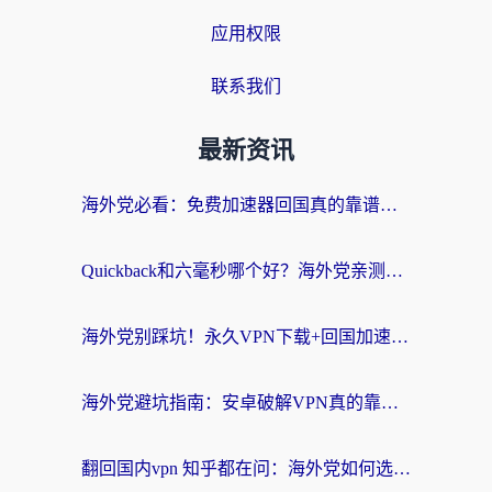
应用权限
联系我们
最新资讯
海外党必看：免费加速器回国真的靠谱吗？3步教你选到好用的归雁替代
Quickback和六毫秒哪个好？海外党亲测：选对回国加速器，无缝刷剧办公不再愁
海外党别踩坑！永久VPN下载+回国加速器选择指南，无缝刷国内剧游戏支付
海外党避坑指南：安卓破解VPN真的靠谱吗？教你选对回国加速器无缝刷国内资源
翻回国内vpn 知乎都在问：海外党如何选对加速器，无缝刷剧打游戏？