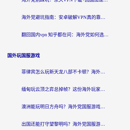
海外党避坑指南：安卓破解VPN真的靠谱吗？教你选对回国加速器无缝刷国内资源
翻回国内vpn 知乎都在问：海外党如何选对加速器，无缝刷剧打游戏？
国外玩国服游戏
菲律宾怎么玩新天龙八部不卡顿？海外党国服游戏加速器终极指南（附欧洲国外玩家实测）
缅甸玩云顶之弈总掉帧？这份海外玩家专属加速器攻略帮你上分
澳洲能玩明日方舟吗？海外党国服游戏畅玩终极指南（附实用加速器选择技巧）
出国还能打守望黎明吗？海外党国服游戏不卡顿的终极解法