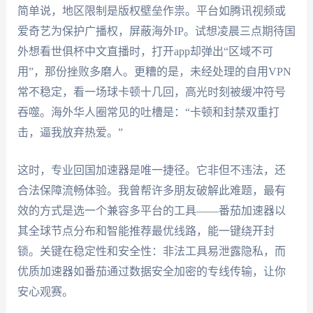
简单说，地区限制是版权壁垒作祟。平台如腾讯视频或
爱奇艺为保护广播权，屏蔽海外IP。试想凌晨三点期待国
外想看世俱杯中文直播时，打开app却弹出“区域不可
用”，那份挫败多磨人。更糟的是，未经处理的自用VPN
常不稳定，看一场球卡顿十几回，高光时刻被缓冲符号
吞噬。海外华人圈常见的吐槽是：“卡顿和封禁双重打
击，逼我放弃热爱。”
这时，专业回国加速器是唯一捷径。它非但不违法，还
合法保障流畅体验。我曾帮许多朋友破解此难题，最有
效的方式是选一个兼容多平台的工具——番茄加速器以
其全球节点分布和智能推荐最优线路，能一键绕开封
锁。关键在稳定性和安全性：非法工具易泄露隐私，而
优质加速器如番茄通过数据安全加密的专线传输，让你
安心观赛。