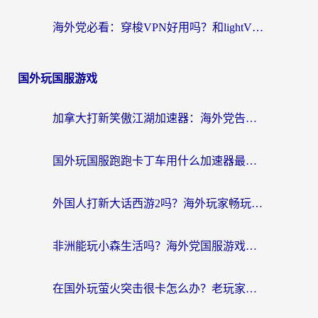
海外党必看：穿梭VPN好用吗？和lightVPN对比哪个回国效果更好？附真实体验与选择指南
国外玩国服游戏
加拿大打新笑傲江湖加速器：海外党告别延迟卡顿的实用指南
国外玩国服跑跑卡丁车用什么加速器最好？2026真实玩家亲测避坑指南
外国人打新大话西游2吗？海外玩家畅玩国服游戏的终极加速器指南
非洲能玩小森生活吗？海外党国服游戏加速器终极指南（附阿根廷CF手游帕斯卡契约解决方案）
在国外玩萤火突击很卡怎么办？老玩家亲测有效的加速器选择指南