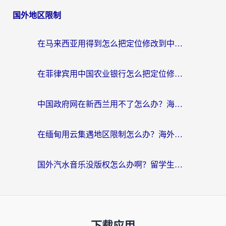
国外地区限制
在马来西亚用得到怎么把定位修改到中国国内？留学生亲测有效的追剧看片攻略
在菲律宾用中国农业银行怎么把定位修改到中国国内？海外华人必看的数字生活解决方案
中国政府网在新西兰用不了怎么办？海外华人追剧看新闻的实用指南
在缅甸用云集遇地区限制怎么办？海外党亲测有效解决方案来了！
国外汽水音乐没版权怎么办啊？留学生亲测有效的回国加速攻略