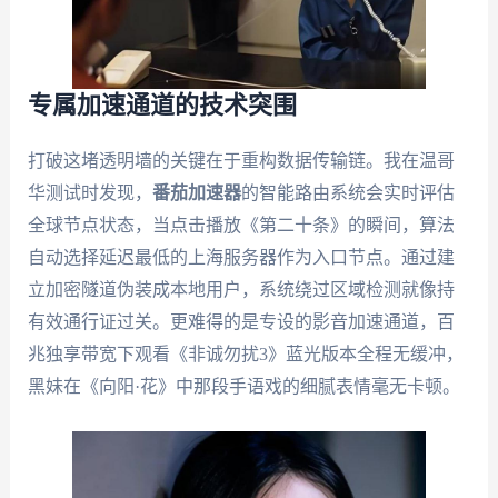
专属加速通道的技术突围
打破这堵透明墙的关键在于重构数据传输链。我在温哥
华测试时发现，
番茄加速器
的智能路由系统会实时评估
全球节点状态，当点击播放《第二十条》的瞬间，算法
自动选择延迟最低的上海服务器作为入口节点。通过建
立加密隧道伪装成本地用户，系统绕过区域检测就像持
有效通行证过关。更难得的是专设的影音加速通道，百
兆独享带宽下观看《非诚勿扰3》蓝光版本全程无缓冲，
黑妹在《向阳·花》中那段手语戏的细腻表情毫无卡顿。