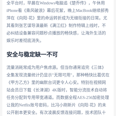
全平台时，早晨在Windows电脑追《楚乔传》，午休用
iPhone看《乘风破浪》幕后花絮，晚上MacBook继续郝秀
萍在《向阳·花》里的命运转折成为无缝衔接的日常。尤
其看到张艺谋导演最新《满江红》制作特辑上线时，不
必纠结设备兼容问题秒点播放的畅快感，让海外生活的
娱乐时差彻底消失。
安全与稳定缺一不可
流量消耗常成为用户焦虑源。但当你通宵追完《三体》
全集发现流量统计仍显示"无限可用"，那种畅快比葛优在
《甲方乙方》里的幽默台词更令人心安。特别在视频网
站会员日下载《长津湖》4K版时，智能分流技术自动将
任务分配到专用带宽通道。而数据全程AES-256加密处理
让我的Netflix账号密码，比冯小刚新片《向阳·花》的未
公开剧本更安全。有次凌晨反馈连接问题，技术团队十