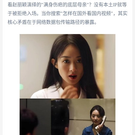
看赵丽颖演绎的"满身伤疤的底层母亲"？没有本土IP就等
于被拒绝入场。当你搜索"怎样在国外看国内视频"，其实
核心矛盾在于网络数据包传输路径的暴露。