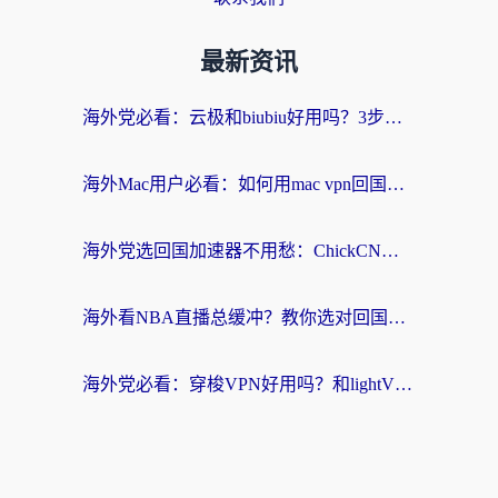
最新资讯
海外党必看：云极和biubiu好用吗？3步选对回国加速器，无缝刷国内剧玩手游
海外Mac用户必看：如何用mac vpn回国实现无缝刷国内剧玩国服？
海外党选回国加速器不用愁：ChickCN和SpeedCN好用吗？实测对比+避坑指南
海外看NBA直播总缓冲？教你选对回国加速器，无缝看球还能刷国内剧
海外党必看：穿梭VPN好用吗？和lightVPN对比哪个回国效果更好？附真实体验与选择指南