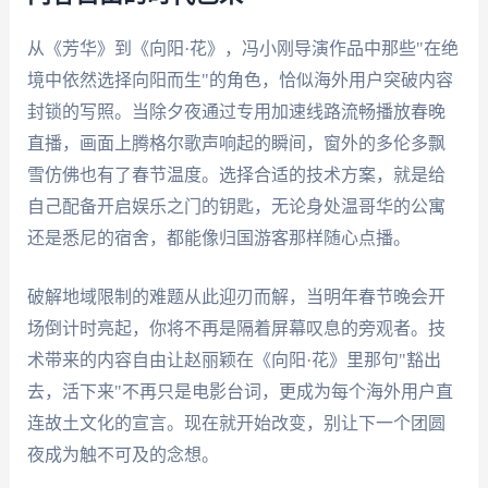
从《芳华》到《向阳·花》，冯小刚导演作品中那些"在绝
境中依然选择向阳而生"的角色，恰似海外用户突破内容
封锁的写照。当除夕夜通过专用加速线路流畅播放春晚
直播，画面上腾格尔歌声响起的瞬间，窗外的多伦多飘
雪仿佛也有了春节温度。选择合适的技术方案，就是给
自己配备开启娱乐之门的钥匙，无论身处温哥华的公寓
还是悉尼的宿舍，都能像归国游客那样随心点播。
破解地域限制的难题从此迎刃而解，当明年春节晚会开
场倒计时亮起，你将不再是隔着屏幕叹息的旁观者。技
术带来的内容自由让赵丽颖在《向阳·花》里那句"豁出
去，活下来"不再只是电影台词，更成为每个海外用户直
连故土文化的宣言。现在就开始改变，别让下一个团圆
夜成为触不可及的念想。