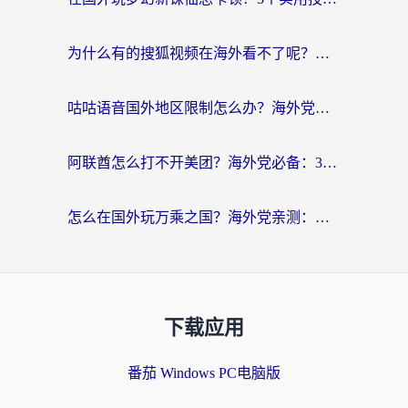
为什么有的搜狐视频在海外看不了呢？留学生亲测有效的回国加速攻略
咕咕语音国外地区限制怎么办？海外党必备的回国加速器选择指南（附音悦Tai、搜狐视频解决妙招）
阿联酋怎么打不开美团？海外党必备：3步解决回国追剧、看球、刷B站的全部烦恼
怎么在国外玩万乘之国？海外党亲测：突破限制的3个实用技巧
下载应用
番茄 Windows PC电脑版