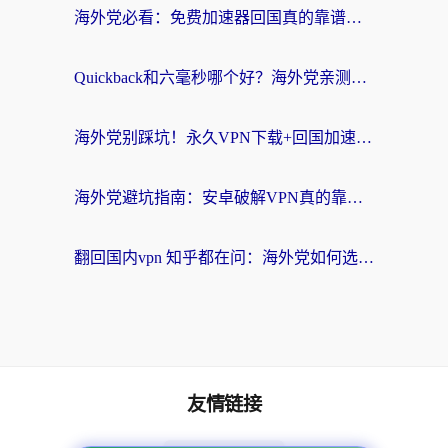
海外党必看：免费加速器回国真的靠谱吗？3步教你选到好用的归雁替代
Quickback和六毫秒哪个好？海外党亲测：选对回国加速器，无缝刷剧办公不再愁
海外党别踩坑！永久VPN下载+回国加速器选择指南，无缝刷国内剧游戏支付
海外党避坑指南：安卓破解VPN真的靠谱吗？教你选对回国加速器无缝刷国内资源
翻回国内vpn 知乎都在问：海外党如何选对加速器，无缝刷剧打游戏？
友情链接