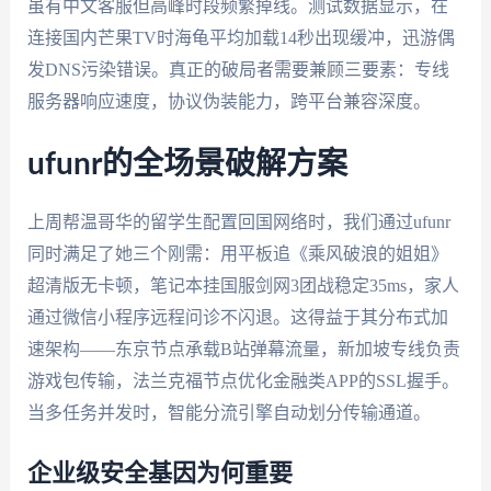
虽有中文客服但高峰时段频繁掉线。测试数据显示，在
连接国内芒果TV时海龟平均加载14秒出现缓冲，迅游偶
发DNS污染错误。真正的破局者需要兼顾三要素：专线
服务器响应速度，协议伪装能力，跨平台兼容深度。
ufunr的全场景破解方案
上周帮温哥华的留学生配置回国网络时，我们通过ufunr
同时满足了她三个刚需：用平板追《乘风破浪的姐姐》
超清版无卡顿，笔记本挂国服剑网3团战稳定35ms，家人
通过微信小程序远程问诊不闪退。这得益于其分布式加
速架构——东京节点承载B站弹幕流量，新加坡专线负责
游戏包传输，法兰克福节点优化金融类APP的SSL握手。
当多任务并发时，智能分流引擎自动划分传输通道。
企业级安全基因为何重要