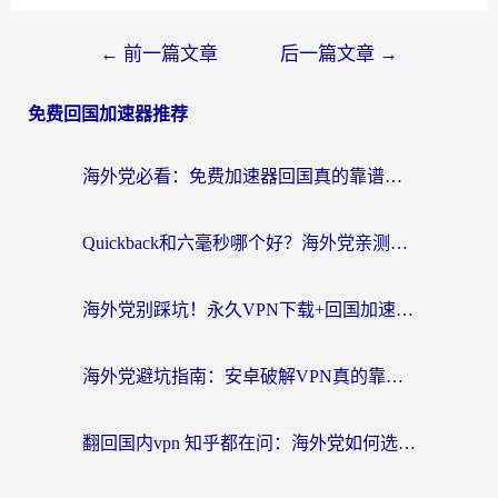
←
前一篇文章
后一篇文章
→
免费回国加速器推荐
海外党必看：免费加速器回国真的靠谱吗？3步教你选到好用的归雁替代
Quickback和六毫秒哪个好？海外党亲测：选对回国加速器，无缝刷剧办公不再愁
海外党别踩坑！永久VPN下载+回国加速器选择指南，无缝刷国内剧游戏支付
海外党避坑指南：安卓破解VPN真的靠谱吗？教你选对回国加速器无缝刷国内资源
翻回国内vpn 知乎都在问：海外党如何选对加速器，无缝刷剧打游戏？