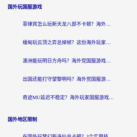
国外玩国服游戏
菲律宾怎么玩新天龙八部不卡顿？海外党国服游戏加速器终极指南（附欧洲国外玩家实测）
缅甸玩云顶之弈总掉帧？这份海外玩家专属加速器攻略帮你上分
澳洲能玩明日方舟吗？海外党国服游戏畅玩终极指南（附实用加速器选择技巧）
出国还能打守望黎明吗？海外党国服游戏不卡顿的终极解法
奇迹MU延迟不稳定？海外玩家国服游戏加速器终极指南：从卡顿到丝滑的秘密
国外地区限制
在国外玩梦幻新诛仙总卡顿？3个实用技巧解决海外党痛点（附回国加速器选择指南）