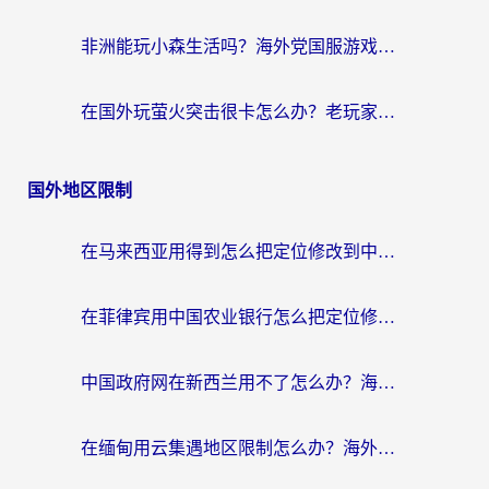
非洲能玩小森生活吗？海外党国服游戏加速器终极指南（附阿根廷CF手游帕斯卡契约解决方案）
在国外玩萤火突击很卡怎么办？老玩家亲测有效的加速器选择指南
国外地区限制
在马来西亚用得到怎么把定位修改到中国国内？留学生亲测有效的追剧看片攻略
在菲律宾用中国农业银行怎么把定位修改到中国国内？海外华人必看的数字生活解决方案
中国政府网在新西兰用不了怎么办？海外华人追剧看新闻的实用指南
在缅甸用云集遇地区限制怎么办？海外党亲测有效解决方案来了！