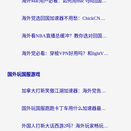
海外Mac用户必看：如何用mac vpn回国实现无缝刷国内剧玩国服？
海外党选回国加速器不用愁：ChickCN和SpeedCN好用吗？实测对比+避坑指南
海外看NBA直播总缓冲？教你选对回国加速器，无缝看球还能刷国内剧
海外党必看：穿梭VPN好用吗？和lightVPN对比哪个回国效果更好？附真实体验与选择指南
国外玩国服游戏
加拿大打新笑傲江湖加速器：海外党告别延迟卡顿的实用指南
国外玩国服跑跑卡丁车用什么加速器最好？2026真实玩家亲测避坑指南
外国人打新大话西游2吗？海外玩家畅玩国服游戏的终极加速器指南