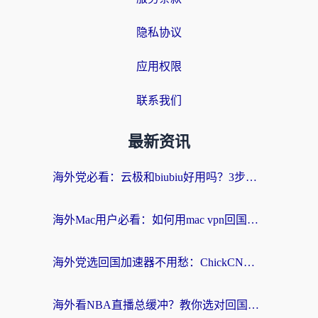
隐私协议
应用权限
联系我们
最新资讯
海外党必看：云极和biubiu好用吗？3步选对回国加速器，无缝刷国内剧玩手游
海外Mac用户必看：如何用mac vpn回国实现无缝刷国内剧玩国服？
海外党选回国加速器不用愁：ChickCN和SpeedCN好用吗？实测对比+避坑指南
海外看NBA直播总缓冲？教你选对回国加速器，无缝看球还能刷国内剧