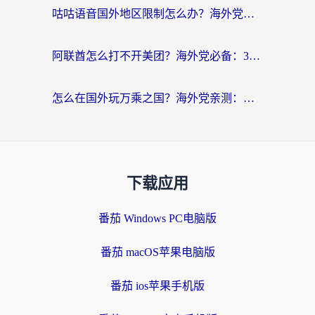
咕咕语音国外地区限制怎么办？海外党必备的回国加速器选择指南（附音悦Tai、搜狐视频解决妙招）
阿联酋怎么打不开美团？海外党必备：3步解决回国追剧、看球、刷B站的全部烦恼
怎么在国外玩万乘之国？海外党亲测：突破限制的3个实用技巧
下载应用
番茄 Windows PC电脑版
番茄 macOS苹果电脑版
番茄 ios苹果手机版