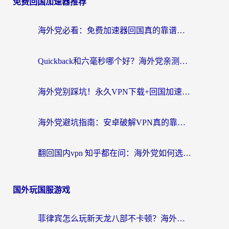
免费回国加速器推荐
海外党必看：免费加速器回国真的靠谱吗？3步教你选到好用的归雁替代
Quickback和六毫秒哪个好？海外党亲测：选对回国加速器，无缝刷剧办公不再愁
海外党别踩坑！永久VPN下载+回国加速器选择指南，无缝刷国内剧游戏支付
海外党避坑指南：安卓破解VPN真的靠谱吗？教你选对回国加速器无缝刷国内资源
翻回国内vpn 知乎都在问：海外党如何选对加速器，无缝刷剧打游戏？
国外玩国服游戏
菲律宾怎么玩新天龙八部不卡顿？海外党国服游戏加速器终极指南（附欧洲国外玩家实测）