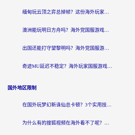
缅甸玩云顶之弈总掉帧？这份海外玩家专属加速器攻略帮你上分
澳洲能玩明日方舟吗？海外党国服游戏畅玩终极指南（附实用加速器选择技巧）
出国还能打守望黎明吗？海外党国服游戏不卡顿的终极解法
奇迹MU延迟不稳定？海外玩家国服游戏加速器终极指南：从卡顿到丝滑的秘密
国外地区限制
在国外玩梦幻新诛仙总卡顿？3个实用技巧解决海外党痛点（附回国加速器选择指南）
为什么有的搜狐视频在海外看不了呢？留学生亲测有效的回国加速攻略