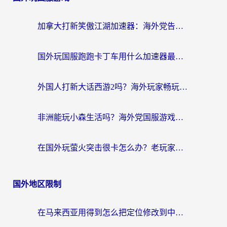
加拿大打新笑傲江湖加速器：海外党告别延迟卡顿的实用指南
国外玩国服跑跑卡丁车用什么加速器最好？2026真实玩家亲测避坑指南
外国人打新大话西游2吗？海外玩家畅玩国服游戏的终极加速器指南
非洲能玩小森生活吗？海外党国服游戏加速器终极指南（附阿根廷CF手游帕斯卡契约解决方案）
在国外玩萤火突击很卡怎么办？老玩家亲测有效的加速器选择指南
国外地区限制
在马来西亚用得到怎么把定位修改到中国国内？留学生亲测有效的追剧看片攻略