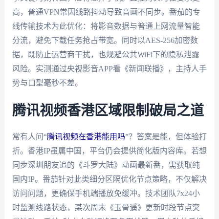
高，普通VPN常因线路抖动导致音画不同步。番茄的专
线传输技术为此优化：将影音数据与普通上网流量智能
分流，避免下载任务抢占带宽。同时以AES-256加密数
据，既防止运营商干扰，也规避公共WiFi下的隐私泄露
风险。实测通过央视影音APP看《新闻联播》，主持人手
势与口型毫秒不差。
腾讯视频香港区域限制破局之道
常有人问“
腾讯视频在香港能用吗
”？答案是能，但体验打
折。香港IP虽属中国，平台仍会提供简化版内容库。若想
同步深圳朋友追的《斗罗大陆》动画最新番，需获取纯
国内IP。番茄针对此类细分区隔优化节点策略，不仅解决
访问问题，更确保手机端播放免缓冲。技术团队7x24小
时监测线路状态，某次周末《玉骨遥》更新时段节点突