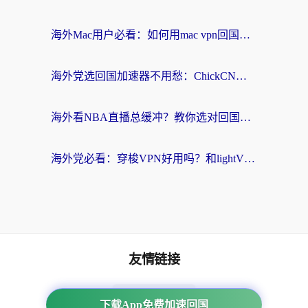
海外Mac用户必看：如何用mac vpn回国实现无缝刷国内剧玩国服？
海外党选回国加速器不用愁：ChickCN和SpeedCN好用吗？实测对比+避坑指南
海外看NBA直播总缓冲？教你选对回国加速器，无缝看球还能刷国内剧
海外党必看：穿梭VPN好用吗？和lightVPN对比哪个回国效果更好？附真实体验与选择指南
友情链接
海外回国加速器
下载App免费加速回国