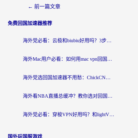
←
前一篇文章
免费回国加速器推荐
海外党必看：云极和biubiu好用吗？3步选对回国加速器，无缝刷国内剧玩手游
海外Mac用户必看：如何用mac vpn回国实现无缝刷国内剧玩国服？
海外党选回国加速器不用愁：ChickCN和SpeedCN好用吗？实测对比+避坑指南
海外看NBA直播总缓冲？教你选对回国加速器，无缝看球还能刷国内剧
海外党必看：穿梭VPN好用吗？和lightVPN对比哪个回国效果更好？附真实体验与选择指南
国外玩国服游戏