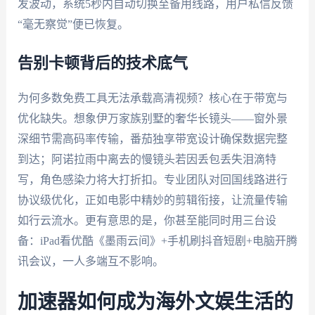
发波动，系统5秒内自动切换至备用线路，用户私信反馈
“毫无察觉”便已恢复。
告别卡顿背后的技术底气
为何多数免费工具无法承载高清视频？核心在于带宽与
优化缺失。想象伊万家族别墅的奢华长镜头——窗外景
深细节需高码率传输，番茄独享带宽设计确保数据完整
到达；阿诺拉雨中离去的慢镜头若因丢包丢失泪滴特
写，角色感染力将大打折扣。专业团队对回国线路进行
协议级优化，正如电影中精妙的剪辑衔接，让流量传输
如行云流水。更有意思的是，你甚至能同时用三台设
备：iPad看优酷《墨雨云间》+手机刷抖音短剧+电脑开腾
讯会议，一人多端互不影响。
加速器如何成为海外文娱生活的