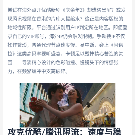
尝试在海外点开优酷新剧《庆余年2》却遭遇黑屏？或发
现腾讯视频在香港的片库大幅缩水？这正是内容版权的
地域性所限。平台通过识别用户IP判定所在地区。即便登
录自己的VIP账号，海外IP仍会触发限制。手动换IP不仅
操作繁琐，普通代理节点速度慢、易中断，碰上《阿诺
拉》这类高码率视听盛宴，卡顿足以毁掉精心营造的氛
围——导演精心设计的色彩碰撞、慢镜头下的情感张
力，在频繁缓冲中支离破碎。
攻克优酷/腾讯限流：速度与稳