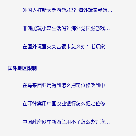
外国人打新大话西游2吗？海外玩家畅玩国服游戏的终极加速器指南
非洲能玩小森生活吗？海外党国服游戏加速器终极指南（附阿根廷CF手游帕斯卡契约解决方案）
在国外玩萤火突击很卡怎么办？老玩家亲测有效的加速器选择指南
国外地区限制
在马来西亚用得到怎么把定位修改到中国国内？留学生亲测有效的追剧看片攻略
在菲律宾用中国农业银行怎么把定位修改到中国国内？海外华人必看的数字生活解决方案
中国政府网在新西兰用不了怎么办？海外华人追剧看新闻的实用指南