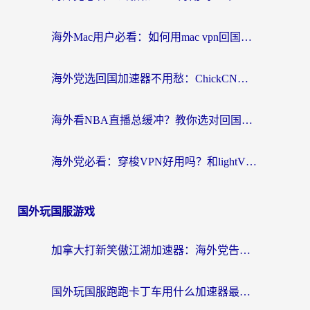
海外Mac用户必看：如何用mac vpn回国实现无缝刷国内剧玩国服？
海外党选回国加速器不用愁：ChickCN和SpeedCN好用吗？实测对比+避坑指南
海外看NBA直播总缓冲？教你选对回国加速器，无缝看球还能刷国内剧
海外党必看：穿梭VPN好用吗？和lightVPN对比哪个回国效果更好？附真实体验与选择指南
国外玩国服游戏
加拿大打新笑傲江湖加速器：海外党告别延迟卡顿的实用指南
国外玩国服跑跑卡丁车用什么加速器最好？2026真实玩家亲测避坑指南