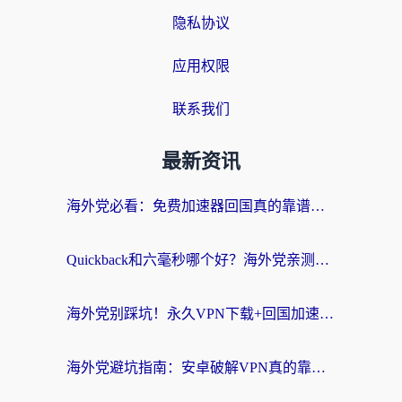
隐私协议
应用权限
联系我们
最新资讯
海外党必看：免费加速器回国真的靠谱吗？3步教你选到好用的归雁替代
Quickback和六毫秒哪个好？海外党亲测：选对回国加速器，无缝刷剧办公不再愁
海外党别踩坑！永久VPN下载+回国加速器选择指南，无缝刷国内剧游戏支付
海外党避坑指南：安卓破解VPN真的靠谱吗？教你选对回国加速器无缝刷国内资源