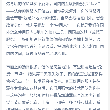
这背后的逻辑其实不复杂。国内的互联网服务会“认人”
——认你的网络入口位置。当你身处海外，你的网络流
量会带着“我是外地人”的标签，自然会被挡在门外。想要
改变身份，就需要借助一个“中间人”——它就是我们在国
外怎么使用国内ip地址的核心工具：回国加速器（或代理
服务）。好的加速器就像给你的网络信号插上翅膀，通
过它在国内架设的专属通道，把你的请求“包装”成源自国
内的访问，骗过服务器的地域检测。
市面上的选择很多，但体验天差地别。有些朋友迷信“免
费SS节点”，结果第二天就失效了；有的配置过程复杂得
像拼乐高，让非技术党直接放弃。真正好用的服务往往
藏在专业的加速器背后，它们用强大的技术团队为你抹
平这些沟壑。想想那种打开
番茄加速器
后直连国内的感
觉：节点覆盖北京、上海、广州等十多个核心城市，系
统根据当下网络状况秒速匹配最流畅的线路——追剧时