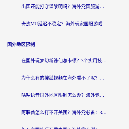
出国还能打守望黎明吗？海外党国服游戏不卡顿的终极解法
奇迹MU延迟不稳定？海外玩家国服游戏加速器终极指南：从卡顿到丝滑的秘密
国外地区限制
在国外玩梦幻新诛仙总卡顿？3个实用技巧解决海外党痛点（附回国加速器选择指南）
为什么有的搜狐视频在海外看不了呢？留学生亲测有效的回国加速攻略
咕咕语音国外地区限制怎么办？海外党必备的回国加速器选择指南（附音悦Tai、搜狐视频解决妙招）
阿联酋怎么打不开美团？海外党必备：3步解决回国追剧、看球、刷B站的全部烦恼