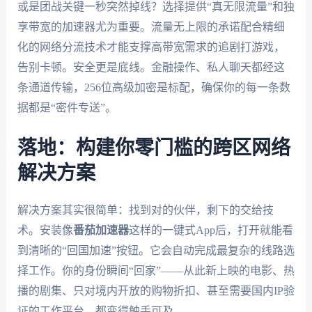
或是团战关键一秒突然掉线？选择提供“真无限流量”和独
享带宽的加速器尤为重要。流量无上限的承诺配合精细
化的网络分流技术才能支撑高带宽需求的追剧打游戏，
告别卡顿。安全更是底线。金融操作、私人聊天都经这
条通道传输，256位高级加密是标配，确保你的每一条数
据都是“密件专送”。
落地：构建你零门槛的跨区网络
解决方案
解决方案其实很简单：找到对的伙伴，剩下的交给技
术。安装像
番茄加速器
这样的一键式App后，打开就能看
到清晰的“回国加速”按钮。它会自动完成最复杂的线路选
择工作。你的身份瞬间“回家”——从此新上映的电影、热
播的剧集、只对境内开放的购物折扣、甚至需要国内IP验
证的工作平台，都变得触手可及。