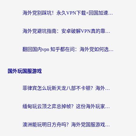
海外党别踩坑！永久VPN下载+回国加速器选择指南，无缝刷国内剧游戏支付
海外党避坑指南：安卓破解VPN真的靠谱吗？教你选对回国加速器无缝刷国内资源
翻回国内vpn 知乎都在问：海外党如何选对加速器，无缝刷剧打游戏？
国外玩国服游戏
菲律宾怎么玩新天龙八部不卡顿？海外党国服游戏加速器终极指南（附欧洲国外玩家实测）
缅甸玩云顶之弈总掉帧？这份海外玩家专属加速器攻略帮你上分
澳洲能玩明日方舟吗？海外党国服游戏畅玩终极指南（附实用加速器选择技巧）