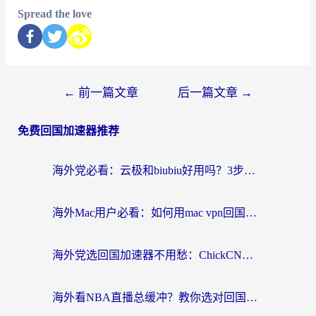
Spread the love
←
前一篇文章
后一篇文章
→
免费回国加速器推荐
海外党必看：云极和biubiu好用吗？3步选对回国加速器，无缝刷国内剧玩手游
海外Mac用户必看：如何用mac vpn回国实现无缝刷国内剧玩国服？
海外党选回国加速器不用愁：ChickCN和SpeedCN好用吗？实测对比+避坑指南
海外看NBA直播总缓冲？教你选对回国加速器，无缝看球还能刷国内剧