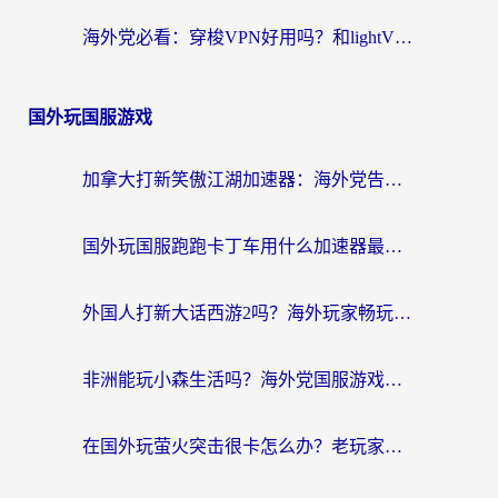
海外党必看：穿梭VPN好用吗？和lightVPN对比哪个回国效果更好？附真实体验与选择指南
国外玩国服游戏
加拿大打新笑傲江湖加速器：海外党告别延迟卡顿的实用指南
国外玩国服跑跑卡丁车用什么加速器最好？2026真实玩家亲测避坑指南
外国人打新大话西游2吗？海外玩家畅玩国服游戏的终极加速器指南
非洲能玩小森生活吗？海外党国服游戏加速器终极指南（附阿根廷CF手游帕斯卡契约解决方案）
在国外玩萤火突击很卡怎么办？老玩家亲测有效的加速器选择指南