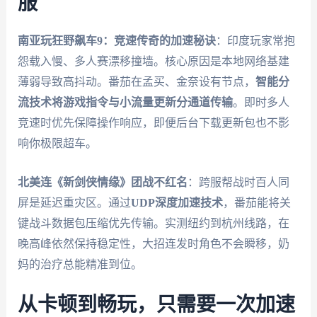
服
南亚玩狂野飙车9：竞速传奇的加速秘诀
：印度玩家常抱
怨载入慢、多人赛漂移撞墙。核心原因是本地网络基建
薄弱导致高抖动。番茄在孟买、金奈设有节点，
智能分
流技术将游戏指令与小流量更新分通道传输
。即时多人
竞速时优先保障操作响应，即便后台下载更新包也不影
响你极限超车。
北美连《新剑侠情缘》团战不红名
：跨服帮战时百人同
屏是延迟重灾区。通过
UDP深度加速技术
，番茄能将关
键战斗数据包压缩优先传输。实测纽约到杭州线路，在
晚高峰依然保持稳定性，大招连发时角色不会瞬移，奶
妈的治疗总能精准到位。
从卡顿到畅玩，只需要一次加速