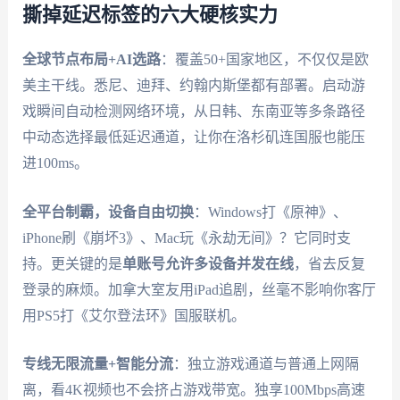
撕掉延迟标签的六大硬核实力
全球节点布局+AI选路
：覆盖50+国家地区，不仅仅是欧
美主干线。悉尼、迪拜、约翰内斯堡都有部署。启动游
戏瞬间自动检测网络环境，从日韩、东南亚等多条路径
中动态选择最低延迟通道，让你在洛杉矶连国服也能压
进100ms。
全平台制霸，设备自由切换
：Windows打《原神》、
iPhone刷《崩坏3》、Mac玩《永劫无间》？它同时支
持。更关键的是
单账号允许多设备并发在线
，省去反复
登录的麻烦。加拿大室友用iPad追剧，丝毫不影响你客厅
用PS5打《艾尔登法环》国服联机。
专线无限流量+智能分流
：独立游戏通道与普通上网隔
离，看4K视频也不会挤占游戏带宽。独享100Mbps高速