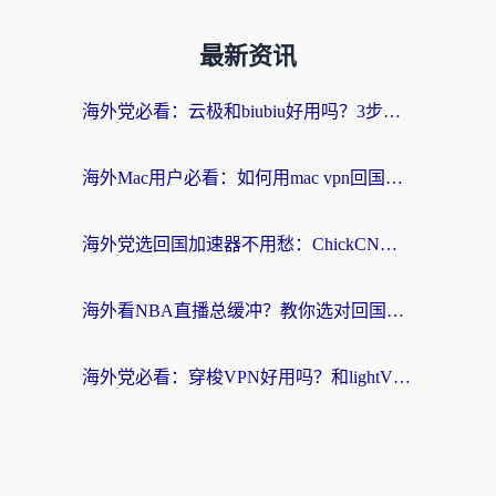
最新资讯
海外党必看：云极和biubiu好用吗？3步选对回国加速器，无缝刷国内剧玩手游
海外Mac用户必看：如何用mac vpn回国实现无缝刷国内剧玩国服？
海外党选回国加速器不用愁：ChickCN和SpeedCN好用吗？实测对比+避坑指南
海外看NBA直播总缓冲？教你选对回国加速器，无缝看球还能刷国内剧
海外党必看：穿梭VPN好用吗？和lightVPN对比哪个回国效果更好？附真实体验与选择指南