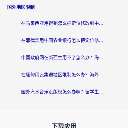
国外地区限制
在马来西亚用得到怎么把定位修改到中国国内？留学生亲测有效的追剧看片攻略
在菲律宾用中国农业银行怎么把定位修改到中国国内？海外华人必看的数字生活解决方案
中国政府网在新西兰用不了怎么办？海外华人追剧看新闻的实用指南
在缅甸用云集遇地区限制怎么办？海外党亲测有效解决方案来了！
国外汽水音乐没版权怎么办啊？留学生亲测有效的回国加速攻略
下载应用