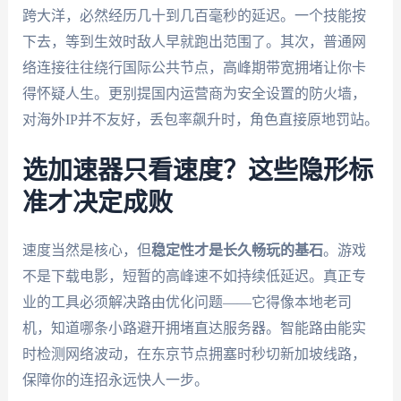
跨大洋，必然经历几十到几百毫秒的延迟。一个技能按
下去，等到生效时敌人早就跑出范围了。其次，普通网
络连接往往绕行国际公共节点，高峰期带宽拥堵让你卡
得怀疑人生。更别提国内运营商为安全设置的防火墙，
对海外IP并不友好，丢包率飙升时，角色直接原地罚站。
选加速器只看速度？这些隐形标
准才决定成败
速度当然是核心，但
稳定性才是长久畅玩的基石
。游戏
不是下载电影，短暂的高峰速不如持续低延迟。真正专
业的工具必须解决路由优化问题——它得像本地老司
机，知道哪条小路避开拥堵直达服务器。智能路由能实
时检测网络波动，在东京节点拥塞时秒切新加坡线路，
保障你的连招永远快人一步。