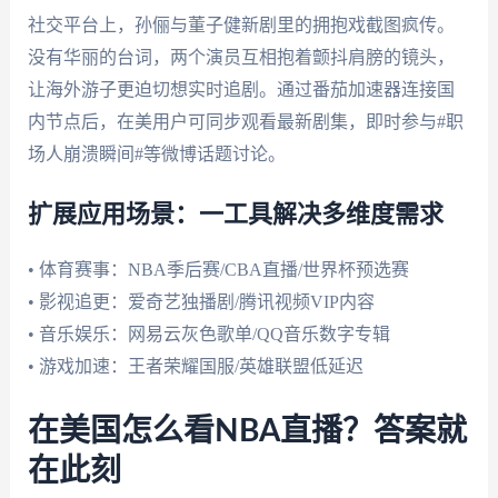
社交平台上，孙俪与董子健新剧里的拥抱戏截图疯传。
没有华丽的台词，两个演员互相抱着颤抖肩膀的镜头，
让海外游子更迫切想实时追剧。通过番茄加速器连接国
内节点后，在美用户可同步观看最新剧集，即时参与#职
场人崩溃瞬间#等微博话题讨论。
扩展应用场景：一工具解决多维度需求
• 体育赛事：NBA季后赛/CBA直播/世界杯预选赛
• 影视追更：爱奇艺独播剧/腾讯视频VIP内容
• 音乐娱乐：网易云灰色歌单/QQ音乐数字专辑
• 游戏加速：王者荣耀国服/英雄联盟低延迟
在美国怎么看NBA直播？答案就
在此刻