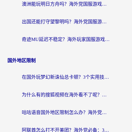
澳洲能玩明日方舟吗？海外党国服游戏畅玩终极指南（附实用加速器选择技巧）
出国还能打守望黎明吗？海外党国服游戏不卡顿的终极解法
奇迹MU延迟不稳定？海外玩家国服游戏加速器终极指南：从卡顿到丝滑的秘密
国外地区限制
在国外玩梦幻新诛仙总卡顿？3个实用技巧解决海外党痛点（附回国加速器选择指南）
为什么有的搜狐视频在海外看不了呢？留学生亲测有效的回国加速攻略
咕咕语音国外地区限制怎么办？海外党必备的回国加速器选择指南（附音悦Tai、搜狐视频解决妙招）
阿联酋怎么打不开美团？海外党必备：3步解决回国追剧、看球、刷B站的全部烦恼