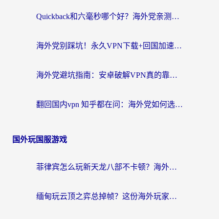
Quickback和六毫秒哪个好？海外党亲测：选对回国加速器，无缝刷剧办公不再愁
海外党别踩坑！永久VPN下载+回国加速器选择指南，无缝刷国内剧游戏支付
海外党避坑指南：安卓破解VPN真的靠谱吗？教你选对回国加速器无缝刷国内资源
翻回国内vpn 知乎都在问：海外党如何选对加速器，无缝刷剧打游戏？
国外玩国服游戏
菲律宾怎么玩新天龙八部不卡顿？海外党国服游戏加速器终极指南（附欧洲国外玩家实测）
缅甸玩云顶之弈总掉帧？这份海外玩家专属加速器攻略帮你上分