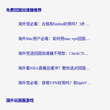
免费回国加速器推荐
海外党必看：云极和biubiu好用吗？3步选对回国加速器，无缝刷国内剧玩手游
海外Mac用户必看：如何用mac vpn回国实现无缝刷国内剧玩国服？
海外党选回国加速器不用愁：ChickCN和SpeedCN好用吗？实测对比+避坑指南
海外看NBA直播总缓冲？教你选对回国加速器，无缝看球还能刷国内剧
海外党必看：穿梭VPN好用吗？和lightVPN对比哪个回国效果更好？附真实体验与选择指南
国外玩国服游戏