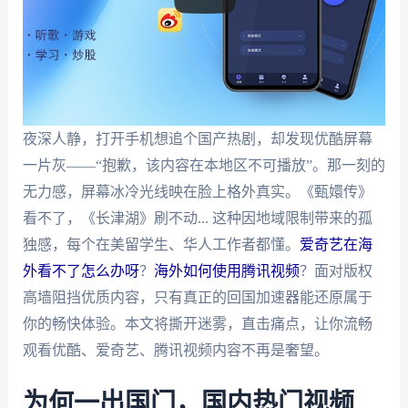
夜深人静，打开手机想追个国产热剧，却发现优酷屏幕
一片灰——“抱歉，该内容在本地区不可播放”。那一刻的
无力感，屏幕冰冷光线映在脸上格外真实。《甄嬛传》
看不了，《长津湖》刷不动... 这种因地域限制带来的孤
独感，每个在美留学生、华人工作者都懂。
爱奇艺在海
外看不了怎么办呀
？
海外如何使用腾讯视频
？面对版权
高墙阻挡优质内容，只有真正的回国加速器能还原属于
你的畅快体验。本文将撕开迷雾，直击痛点，让你流畅
观看优酷、爱奇艺、腾讯视频内容不再是奢望。
为何一出国门，国内热门视频