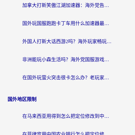
加拿大打新笑傲江湖加速器：海外党告别延迟卡顿的实用指南
国外玩国服跑跑卡丁车用什么加速器最好？2026真实玩家亲测避坑指南
外国人打新大话西游2吗？海外玩家畅玩国服游戏的终极加速器指南
非洲能玩小森生活吗？海外党国服游戏加速器终极指南（附阿根廷CF手游帕斯卡契约解决方案）
在国外玩萤火突击很卡怎么办？老玩家亲测有效的加速器选择指南
国外地区限制
在马来西亚用得到怎么把定位修改到中国国内？留学生亲测有效的追剧看片攻略
在菲律宾用中国农业银行怎么把定位修改到中国国内？海外华人必看的数字生活解决方案