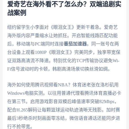
爱奇艺在海外看不了怎么办？双端追剧实
战案例
纽约留学生小李面对《眼泪女王》更新干着急。爱奇艺
海外版内容严重缩水让她抓狂。开启智能线路匹配功能
后，移动端与PC端同时连接
番茄加速器
。同一账号在两
台设备上观看1080P《眼泪女王》完美同步，独享带宽保
证双路高清流不降速。特别优化的TCP传输协议避免Wi-
Fi信号波动时的卡顿，韩剧高清场景切换丝滑如绸。
海外如何使用腾讯视频看NBA？体育迷老张在洛杉矶用
Windows电脑实测。以往用普通代理看腾讯体育直播必卡
在第三节。启用游戏影音双模后峰值速率突破82Mbps，
配合H.265解码让每颗篮球运动轨迹清晰无残影。加时赛
最后3秒绝杀时刻画面零冻结，微信语音通话还能同步进
行不抢带宽。