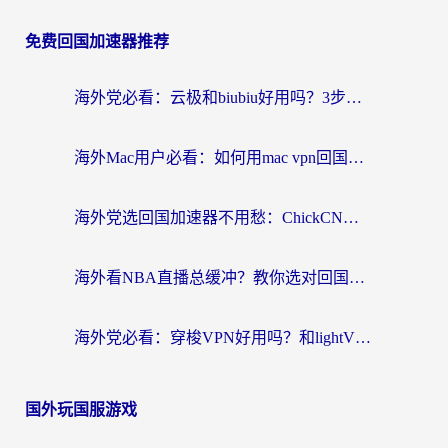
免费回国加速器推荐
海外党必看：云极和biubiu好用吗？3步选对回国加速器，无缝刷国内剧玩手游
海外Mac用户必看：如何用mac vpn回国实现无缝刷国内剧玩国服？
海外党选回国加速器不用愁：ChickCN和SpeedCN好用吗？实测对比+避坑指南
海外看NBA直播总缓冲？教你选对回国加速器，无缝看球还能刷国内剧
海外党必看：穿梭VPN好用吗？和lightVPN对比哪个回国效果更好？附真实体验与选择指南
国外玩国服游戏