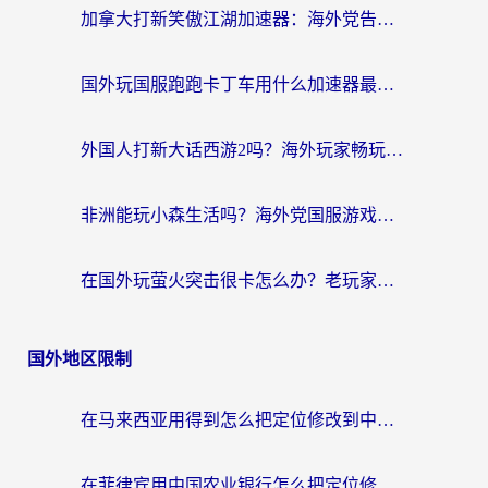
加拿大打新笑傲江湖加速器：海外党告别延迟卡顿的实用指南
国外玩国服跑跑卡丁车用什么加速器最好？2026真实玩家亲测避坑指南
外国人打新大话西游2吗？海外玩家畅玩国服游戏的终极加速器指南
非洲能玩小森生活吗？海外党国服游戏加速器终极指南（附阿根廷CF手游帕斯卡契约解决方案）
在国外玩萤火突击很卡怎么办？老玩家亲测有效的加速器选择指南
国外地区限制
在马来西亚用得到怎么把定位修改到中国国内？留学生亲测有效的追剧看片攻略
在菲律宾用中国农业银行怎么把定位修改到中国国内？海外华人必看的数字生活解决方案