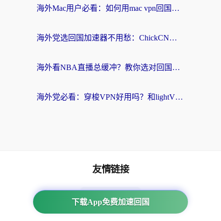
海外Mac用户必看：如何用mac vpn回国实现无缝刷国内剧玩国服？
海外党选回国加速器不用愁：ChickCN和SpeedCN好用吗？实测对比+避坑指南
海外看NBA直播总缓冲？教你选对回国加速器，无缝看球还能刷国内剧
海外党必看：穿梭VPN好用吗？和lightVPN对比哪个回国效果更好？附真实体验与选择指南
友情链接
海外回国加速器
下载App免费加速回国