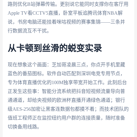
路则优化B站弹幕传输。更别说它能同时支撑你在客厅用
Apple TV看CCTV5直播，卧室平板追腾讯体育NBA解
说，书房电脑还能挂着咪咕视频的赛事集锦——三条并
行数据流互不干扰。
从卡顿到丝滑的蜕变实录
现在想象这个画面：芝加哥凌晨三点，你点开手机里藏
蓝色的番茄图标。软件自动匹配到深圳电竞专用节点，
专为体育直播优化的100M独享带宽开始工作。此刻后台
正发生这些事：智能分流系统把抖音短视频流量导向普
通通道，却给央视频的欧洲杯直播开通绿色通道；银行
级AES-256加密让黑客连数据包都摸不着；而技术团队的
值班工程师正在监控纽约用户群的连接质量，随时准备
切换备用线路。