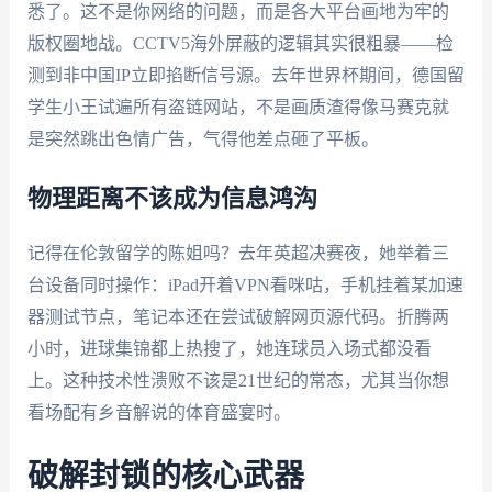
悉了。这不是你网络的问题，而是各大平台画地为牢的
版权圈地战。CCTV5海外屏蔽的逻辑其实很粗暴——检
测到非中国IP立即掐断信号源。去年世界杯期间，德国留
学生小王试遍所有盗链网站，不是画质渣得像马赛克就
是突然跳出色情广告，气得他差点砸了平板。
物理距离不该成为信息鸿沟
记得在伦敦留学的陈姐吗？去年英超决赛夜，她举着三
台设备同时操作：iPad开着VPN看咪咕，手机挂着某加速
器测试节点，笔记本还在尝试破解网页源代码。折腾两
小时，进球集锦都上热搜了，她连球员入场式都没看
上。这种技术性溃败不该是21世纪的常态，尤其当你想
看场配有乡音解说的体育盛宴时。
破解封锁的核心武器