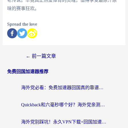
老传说。毕竟真正热爱体育的灵魂，值得享受最原汁原
味的赛事狂欢。
Spread the love
←
前一篇文章
免费回国加速器推荐
海外党必看：免费加速器回国真的靠谱吗？3步教你选到好用的归雁替代
Quickback和六毫秒哪个好？海外党亲测：选对回国加速器，无缝刷剧办公不再愁
海外党别踩坑！永久VPN下载+回国加速器选择指南，无缝刷国内剧游戏支付