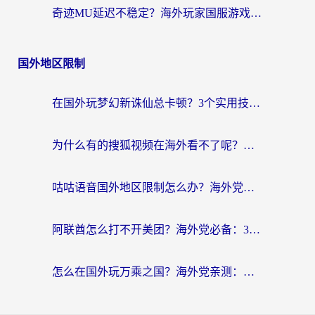
奇迹MU延迟不稳定？海外玩家国服游戏加速器终极指南：从卡顿到丝滑的秘密
国外地区限制
在国外玩梦幻新诛仙总卡顿？3个实用技巧解决海外党痛点（附回国加速器选择指南）
为什么有的搜狐视频在海外看不了呢？留学生亲测有效的回国加速攻略
咕咕语音国外地区限制怎么办？海外党必备的回国加速器选择指南（附音悦Tai、搜狐视频解决妙招）
阿联酋怎么打不开美团？海外党必备：3步解决回国追剧、看球、刷B站的全部烦恼
怎么在国外玩万乘之国？海外党亲测：突破限制的3个实用技巧