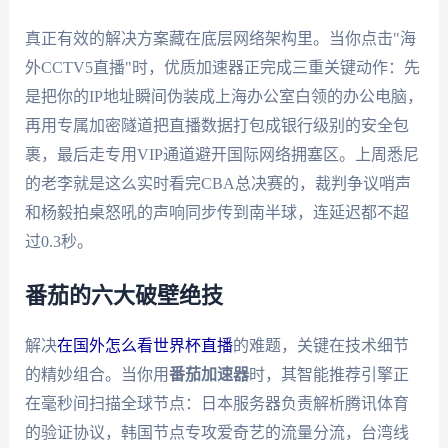
真正有效的解决方案藏在底层网络架构里。当你点击"海
外CCTV5直播"时，优质加速器正完成三重关键动作：先
是把你的IP地址瞬间伪装成上海办公室白领的办公电脑，
再用专属加密隧道把直播数据打包成银行级别的安全包
裹，最后走专用VIP通道避开国际网络拥塞区。上周悉尼
的老李就是这么实时看完CBA总决赛的，裁判争议哨声
和杨毅拍桌怒吼的声响同步传到南半球，连延迟都不超
过0.3秒。
番茄的六大破壁绝技
解决
在国外怎么看世界杯直播
的难题，关键在技术细节
的精妙组合。当你用
番茄加速器
时，其智能推荐引擎正
在毫秒间扫描全球节点：日本服务器负责解析腾讯体育
的验证协议，韩国节点专攻爱奇艺的流量分流，台湾线