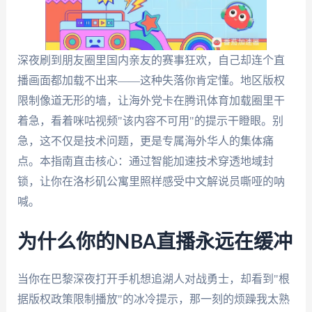
深夜刷到朋友圈里国内亲友的赛事狂欢，自己却连个直
播画面都加载不出来——这种失落你肯定懂。地区版权
限制像道无形的墙，让海外党卡在腾讯体育加载圈里干
着急，看着咪咕视频"该内容不可用"的提示干瞪眼。别
急，这不仅是技术问题，更是专属海外华人的集体痛
点。本指南直击核心：通过智能加速技术穿透地域封
锁，让你在洛杉矶公寓里照样感受中文解说员嘶哑的呐
喊。
为什么你的NBA直播永远在缓冲
当你在巴黎深夜打开手机想追湖人对战勇士，却看到"根
据版权政策限制播放"的冰冷提示，那一刻的烦躁我太熟