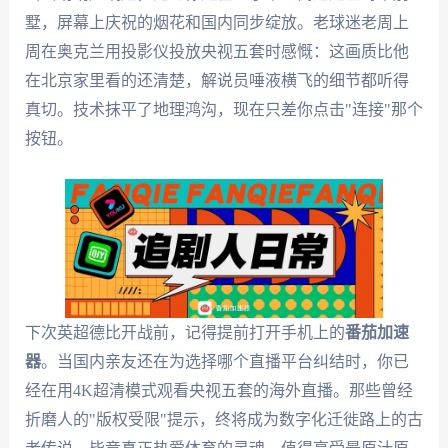
墅，屏幕上庆祝的烟花和国内同步绽放。老球迷老周上
周在奥克兰用投影仪投放央视五套时感慨：这画质比他
在北京家里看的还清楚，解说员唾液横飞的细节都听得
真切。技术抹平了地理鸿沟，现在只差你点击"连接"那个
按钮。
下次英超德比开战前，记得提前打开手机上的
番茄加速
器
。当国内亲友还在为选择哪个直播平台纠结时，你已
经在用4K超清模式观看央视五套的海外直播。那些曾经
折磨人的"版权受限"提示，终将成为数字化迁徙路上的古