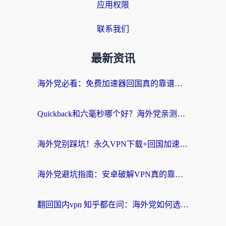
应用权限
联系我们
最新资讯
海外党必看：免费加速器回国真的靠谱吗？3步教你选到好用的归雁替代
Quickback和六毫秒哪个好？海外党亲测：选对回国加速器，无缝刷剧办公不再愁
海外党别踩坑！永久VPN下载+回国加速器选择指南，无缝刷国内剧游戏支付
海外党避坑指南：安卓破解VPN真的靠谱吗？教你选对回国加速器无缝刷国内资源
翻回国内vpn 知乎都在问：海外党如何选对加速器，无缝刷剧打游戏？