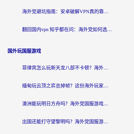
海外党避坑指南：安卓破解VPN真的靠谱吗？教你选对回国加速器无缝刷国内资源
翻回国内vpn 知乎都在问：海外党如何选对加速器，无缝刷剧打游戏？
国外玩国服游戏
菲律宾怎么玩新天龙八部不卡顿？海外党国服游戏加速器终极指南（附欧洲国外玩家实测）
缅甸玩云顶之弈总掉帧？这份海外玩家专属加速器攻略帮你上分
澳洲能玩明日方舟吗？海外党国服游戏畅玩终极指南（附实用加速器选择技巧）
出国还能打守望黎明吗？海外党国服游戏不卡顿的终极解法