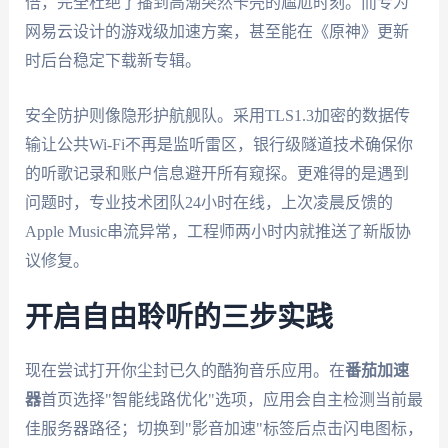
倍，完全杜绝了播到高潮突然卡壳的尴尬时刻。而专为
网易云设计的游戏级加速方案，甚至能在《原神》更新
时后台稳定下载新专辑。
安全防护则像隐形护航舰队。采用TLS1.3加密的数据传
输让公共Wi-Fi不再是监听雷区，银行级隧道技术确保你
的听歌记录和账户信息避开所有窥探。更难得的是遇到
问题时，专业技术团队24小时在线，上次凌晨反馈的
Apple Music串流异常，工程师两小时内就推送了新版协
议修复。
开启自由聆听的三步实践
现在尝试打开你尘封已久的酷狗音乐应用。在
番茄加速
器
首页选择"智能线路优化"选项，应用会自主检测当前最
佳服务器路径；切换到"影音加速"标签后点击闪电图标，