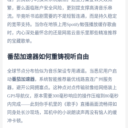
繁，要么面临账户安全风险，更别提支撑高清音乐串
流。毕竟听书追剧需要的不是短暂连通，而是持久稳定
的宽带支持。当你在地铁上用Spotify勉强播放缓存歌曲
时，内心深处最怀念的还是网易云音乐里那些精准推荐
的宝藏歌单。
番茄加速器如何重铸视听自由
全球节点分布恰似为音乐架设专用通道。当悉尼用户启
动
番茄加速器
，系统智能推荐最优线路直连广州服务
器，避开公网拥塞点。这种点对点传输就像给网络装上
GPS导航仪，原本需要300毫秒响应的操作压缩到80毫秒
内完成——此刻你手机里的《歌手》直播画面流畅得如
同身处长沙现场，耳机中的小说朗读声再没有恼人的缓
冲卡顿。