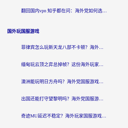
翻回国内vpn 知乎都在问：海外党如何选对加速器，无缝刷剧打游戏？
国外玩国服游戏
菲律宾怎么玩新天龙八部不卡顿？海外党国服游戏加速器终极指南（附欧洲国外玩家实测）
缅甸玩云顶之弈总掉帧？这份海外玩家专属加速器攻略帮你上分
澳洲能玩明日方舟吗？海外党国服游戏畅玩终极指南（附实用加速器选择技巧）
出国还能打守望黎明吗？海外党国服游戏不卡顿的终极解法
奇迹MU延迟不稳定？海外玩家国服游戏加速器终极指南：从卡顿到丝滑的秘密