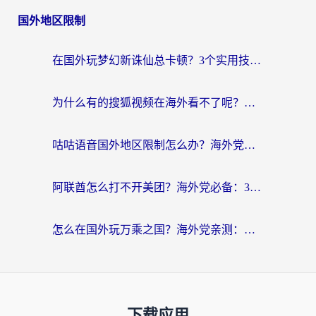
国外地区限制
在国外玩梦幻新诛仙总卡顿？3个实用技巧解决海外党痛点（附回国加速器选择指南）
为什么有的搜狐视频在海外看不了呢？留学生亲测有效的回国加速攻略
咕咕语音国外地区限制怎么办？海外党必备的回国加速器选择指南（附音悦Tai、搜狐视频解决妙招）
阿联酋怎么打不开美团？海外党必备：3步解决回国追剧、看球、刷B站的全部烦恼
怎么在国外玩万乘之国？海外党亲测：突破限制的3个实用技巧
下载应用