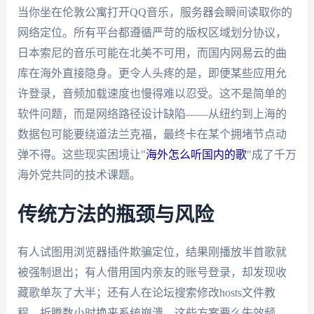
当你坐在伦敦公寓打开QQ音乐，服务器会瞬间读取你的
网络定位。所有平台都遵循严苛的版权区域划分协议，
日本索尼的音乐可能在北美不可用，而国内网易云的曲
库在海外直接隐身。更令人头疼的是，即便某些应用允
许登录，音频加载速度也慢得难以忍受。这不是简单的
软件问题，而是网络路径设计缺陷——从纽约到上海的
数据包可能要绕道法兰克福，最终卡在某个拥堵节点动
弹不得。这些现实困境让"
海外怎么听国内的歌
"成了千万
海外党共同的技术课题。
传统方法的瓶颈与风险
有人试图用浏览器插件欺骗定位，结果刚播放半首歌就
被强制退出；有人借用国内亲友的账号登录，却发现收
藏歌单灰了大半；还有人在论坛搜索修改hosts文件教
程，折腾数小时换来系统崩溃。这些方案要么失效频