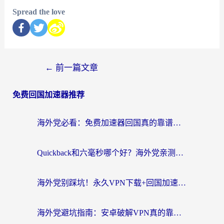
Spread the love
←
前一篇文章
免费回国加速器推荐
海外党必看：免费加速器回国真的靠谱吗？3步教你选到好用的归雁替代
Quickback和六毫秒哪个好？海外党亲测：选对回国加速器，无缝刷剧办公不再愁
海外党别踩坑！永久VPN下载+回国加速器选择指南，无缝刷国内剧游戏支付
海外党避坑指南：安卓破解VPN真的靠谱吗？教你选对回国加速器无缝刷国内资源