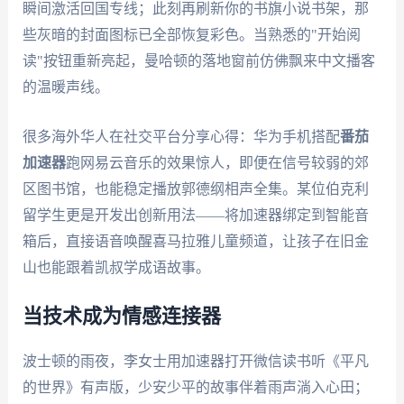
瞬间激活回国专线；此刻再刷新你的书旗小说书架，那
些灰暗的封面图标已全部恢复彩色。当熟悉的"开始阅
读"按钮重新亮起，曼哈顿的落地窗前仿佛飘来中文播客
的温暖声线。
很多海外华人在社交平台分享心得：华为手机搭配
番茄
加速器
跑网易云音乐的效果惊人，即便在信号较弱的郊
区图书馆，也能稳定播放郭德纲相声全集。某位伯克利
留学生更是开发出创新用法——将加速器绑定到智能音
箱后，直接语音唤醒喜马拉雅儿童频道，让孩子在旧金
山也能跟着凯叔学成语故事。
当技术成为情感连接器
波士顿的雨夜，李女士用加速器打开微信读书听《平凡
的世界》有声版，少安少平的故事伴着雨声淌入心田；