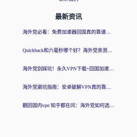
最新资讯
海外党必看：免费加速器回国真的靠谱吗？3步教你选到好用的归雁替代
Quickback和六毫秒哪个好？海外党亲测：选对回国加速器，无缝刷剧办公不再愁
海外党别踩坑！永久VPN下载+回国加速器选择指南，无缝刷国内剧游戏支付
海外党避坑指南：安卓破解VPN真的靠谱吗？教你选对回国加速器无缝刷国内资源
翻回国内vpn 知乎都在问：海外党如何选对加速器，无缝刷剧打游戏？