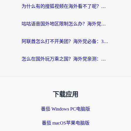
为什么有的搜狐视频在海外看不了呢？留学生亲测有效的回国加速攻略
咕咕语音国外地区限制怎么办？海外党必备的回国加速器选择指南（附音悦Tai、搜狐视频解决妙招）
阿联酋怎么打不开美团？海外党必备：3步解决回国追剧、看球、刷B站的全部烦恼
怎么在国外玩万乘之国？海外党亲测：突破限制的3个实用技巧
下载应用
番茄 Windows PC电脑版
番茄 macOS苹果电脑版