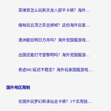
菲律宾怎么玩新天龙八部不卡顿？海外党国服游戏加速器终极指南（附欧洲国外玩家实测）
缅甸玩云顶之弈总掉帧？这份海外玩家专属加速器攻略帮你上分
澳洲能玩明日方舟吗？海外党国服游戏畅玩终极指南（附实用加速器选择技巧）
出国还能打守望黎明吗？海外党国服游戏不卡顿的终极解法
奇迹MU延迟不稳定？海外玩家国服游戏加速器终极指南：从卡顿到丝滑的秘密
国外地区限制
在国外玩梦幻新诛仙总卡顿？3个实用技巧解决海外党痛点（附回国加速器选择指南）