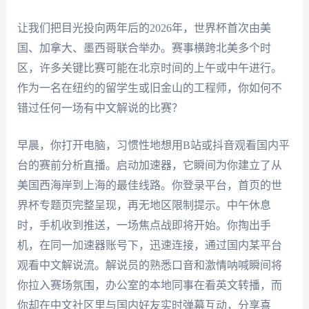
让我们把目光投向两年后的2026年，世界杯首次由美
国、加拿大、墨西哥联合举办。赛事横跨北美多个时
区，许多关键比赛可能在北京时间的上午或中午进行。
作为一名在纽约的留学生或旧金山的工程师，你如何不
错过任何一场有中文解说的比赛？
早晨，你打开电脑，习惯性地想用B站或抖音观看国内平
台的赛前分析直播。启动加速器，它瞬间为你建立了从
美国西海岸到上海的最佳线路。你登录平台，首页的世
界杯专题页完整呈现，再无地区限制提示。中午休息
时，手机收到推送，一场焦点战即将开始。你掏出手
机，在同一加速器账号下，迅速连接，通过国内某平台
观看中文解说流。解说员的熟悉口音和激情呐喊瞬间将
你拉入赛场氛围，办公室的本地同事在看英文转播，而
你却在中文社区里与国内好友实时弹幕互动，分享喜